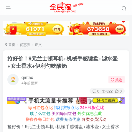
首页
优惠券
正文
抢好价！9元兰士顿耳机+机械手感键盘+滤水壶
+女士香水+伊利勺吃酸奶
qmtao
关注
4年前更新
0
822
0
每日红包点此
福利线报点此
24H线报点此
饿了么红包
美团每日红包
外卖优惠点此
拼多多每日红包
话费充值优惠
各类会员活动
抢好价！9元兰士顿耳机+机械手感键盘+滤水壶+女士香水