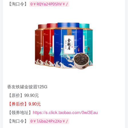
【淘口令】
0￥RQYa24PDShV￥/
香友铁罐金骏眉125G
【原价】99.90元
【券后价】9.90元
【领券地址】
https://s.click.taobao.com/0wi3Eau
【淘口令】
0￥lGba24Px2Xo￥/