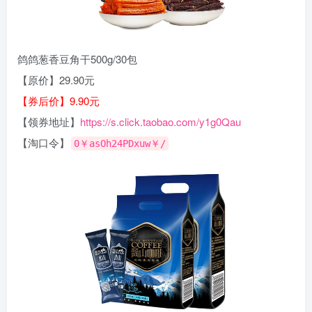
鸽鸽葱香豆角干500g/30包
【原价】29.90元
【券后价】9.90元
【领券地址】
https://s.click.taobao.com/y1g0Qau
【淘口令】
0￥asOh24PDxuw￥/