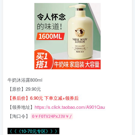
牛奶沐浴露800ml
【原价】29.90元
【券后价】6.90元 下单立减+领券后
【领券地址】
https://s.click.taobao.com/A901Qau
【淘口令】
0￥F0TV24PxJ3V￥/
《《《10-70元专区》》》