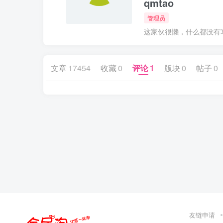
qmtao
管理员
这家伙很懒，什么都没有写.
文章
17454
收藏
0
评论
1
版块
0
帖子
0
友链申请