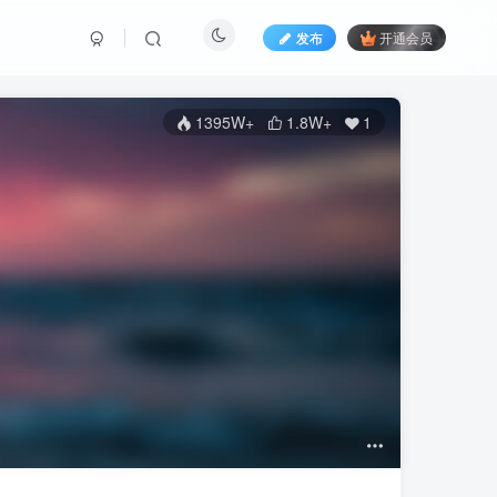
发布
开通会员
1395W+
1.8W+
1