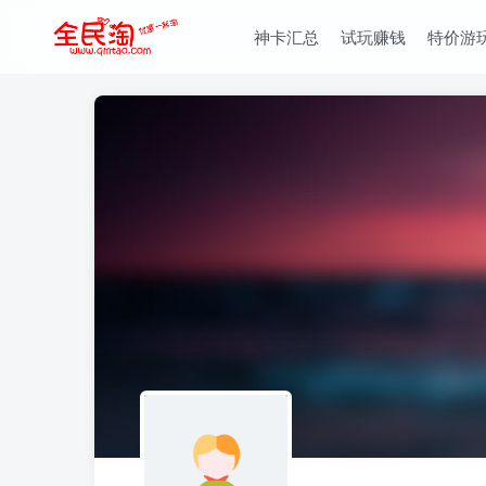
神卡汇总
试玩赚钱
特价游