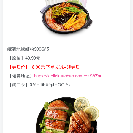
螺满地螺蛳粉300G*5
【原价】40.90元
【券后价】18.90元 下单立减+领券后
【领券地址】
https://s.click.taobao.com/dzS8Znu
【淘口令】0￥H1ibXfq4HOO￥/