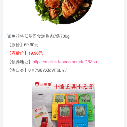
鲨鱼菲特低脂即食鸡胸肉7袋700g
【原价】69.90元
【券后价】19.90元
【领券地址】
https://s.click.taobao.com/tuD8Znu
【淘口令】0￥7S8YXfqVFpL￥/