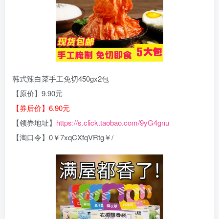
韩式辣白菜手工免切450gx2包
【原价】9.90元
【券后价】6.90元
【领券地址】
https://s.click.taobao.com/9yG4gnu
【淘口令】0￥7xqCXfqVRtg￥/