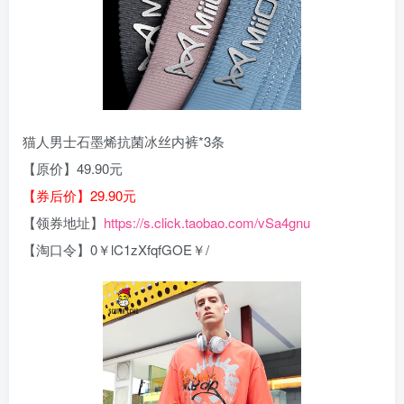
猫人男士石墨烯抗菌冰丝内裤*3条
【原价】49.90元
【券后价】29.90元
【领券地址】
https://s.click.taobao.com/vSa4gnu
【淘口令】0￥lC1zXfqfGOE￥/