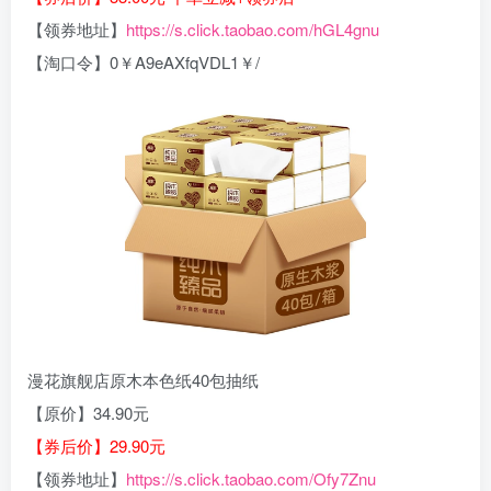
【领券地址】
https://s.click.taobao.com/hGL4gnu
【淘口令】0￥A9eAXfqVDL1￥/
漫花旗舰店原木本色纸40包抽纸
【原价】34.90元
【券后价】29.90元
【领券地址】
https://s.click.taobao.com/Ofy7Znu