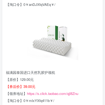
【淘口令】0￥anDJXfqVAEq￥/
福满园泰国进口天然乳胶护颈枕
【原价】129.00元
【券后价】39.00元
【领券地址】
https://s.click.taobao.com/qjI8Znu
【淘口令】0￥mIxYXfq411b￥/