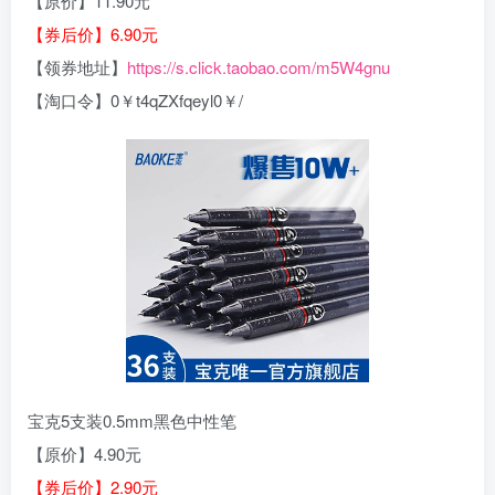
【原价】11.90元
【券后价】6.90元
【领券地址】
https://s.click.taobao.com/m5W4gnu
【淘口令】0￥t4qZXfqeyl0￥/
宝克5支装0.5mm黑色中性笔
【原价】4.90元
【券后价】2.90元