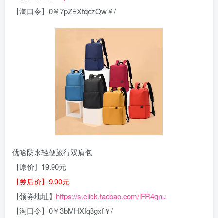
【淘口令】0￥7pZEXfqezQw￥/
优哈防水轻便旅行双肩包
【原价】19.90元
【券后价】9.90元
【领券地址】
https://s.click.taobao.com/iFR4gnu
【淘口令】0￥3bMHXfq3gxf￥/