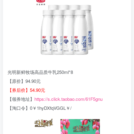
光明新鲜牧场高品质牛乳250ml*8
【原价】94.90元
【券后价】54.90元
【领券地址】
https://s.click.taobao.com/61F5gnu
【淘口令】0￥1hyDXfqVGGL￥/