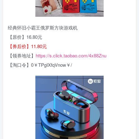
经典怀旧小霸王俄罗斯方块游戏机
【原价】16.80元
【券后价】11.80元
【领券地址】
https://s.click.taobao.com/4x88Znu
【淘口令】0￥TPgIXfqVnow￥/