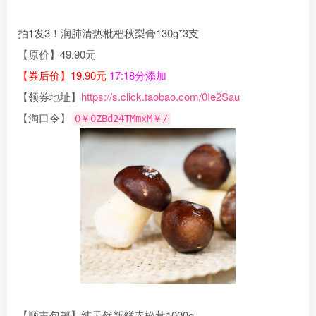
拍1发3！润肺清热枇杷秋梨膏130g*3支
【原价】49.90元
【券后价】19.90元
17:18分添加
【领券地址】
https://s.click.taobao.com/0Ie2Sau
【淘口令】
0￥0ZBd24TMmxM￥/
【顺丰包邮】纯天然新鲜赤松茸1000g