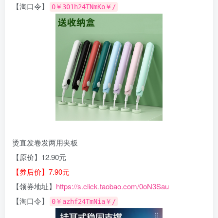
【淘口令】
0￥301h24TNmKo￥/
烫直发卷发两用夹板
【原价】12.90元
【券后价】7.90元
【领券地址】
https://s.click.taobao.com/0oN3Sau
【淘口令】
0￥azhf24TmNia￥/