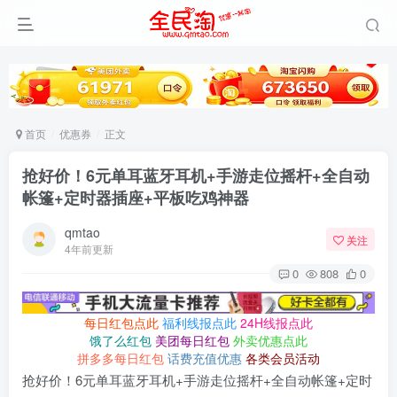
首页
优惠券
正文
抢好价！6元单耳蓝牙耳机+手游走位摇杆+全自动
帐篷+定时器插座+平板吃鸡神器
qmtao
关注
4年前更新
0
808
0
每日红包点此
福利线报点此
24H线报点此
饿了么红包
美团每日红包
外卖优惠点此
拼多多每日红包
话费充值优惠
各类会员活动
抢好价！6元单耳蓝牙耳机+手游走位摇杆+全自动帐篷+定时