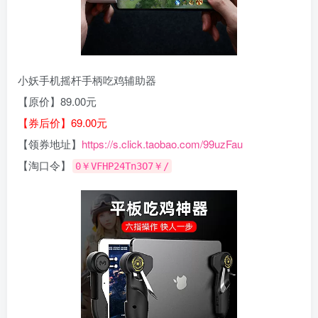
小妖手机摇杆手柄吃鸡辅助器
【原价】89.00元
【券后价】69.00元
【领券地址】
https://s.click.taobao.com/99uzFau
【淘口令】
0￥VFHP24Tn3O7￥/