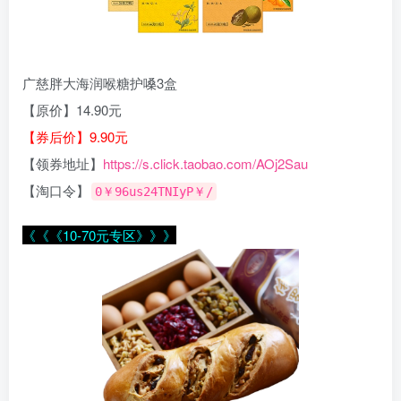
广慈胖大海润喉糖护嗓3盒
【原价】14.90元
【券后价】9.90元
【领券地址】
https://s.click.taobao.com/AOj2Sau
【淘口令】
0￥96us24TNIyP￥/
《《《10-70元专区》》》