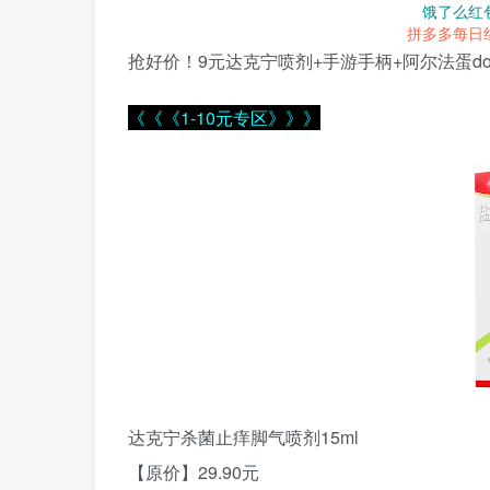
饿了么红
拼多多每日
抢好价！9元达克宁喷剂+手游手柄+阿尔法蛋do
《《《1-10元专区》》》
达克宁杀菌止痒脚气喷剂15ml
【原价】29.90元