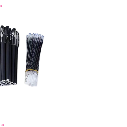
bu
wbu