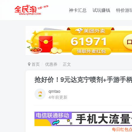
神卡汇总
试玩赚钱
特价游
首页
优惠券
正文
抢好价！9元达克宁喷剂+手游手柄+
qmtao
4年前更新
每日红包