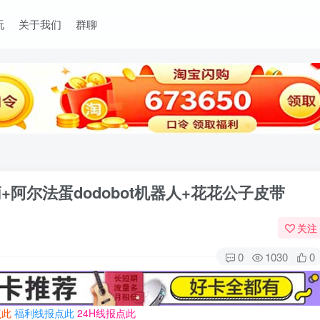
玩
关于我们
群聊
阿尔法蛋dodobot机器人+花花公子皮带
关注
0
1030
0
点此
福利线报点此
24H线报点此