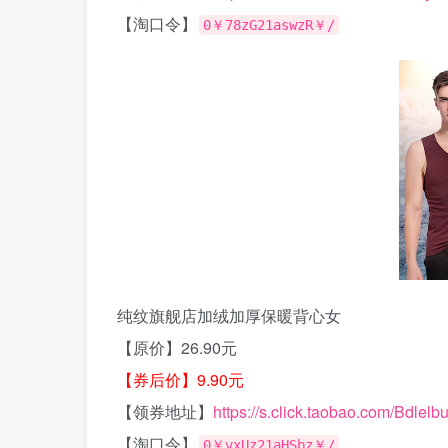
【淘口令】
0￥78zG21aswzR￥/
纯纹旗舰店加绒加厚保暖背心女
【原价】26.90元
【券后价】9.90元
【领券地址】
https://s.click.taobao.com/Bdlelb
【淘口令】
0￥vxUz21aHSbz￥/