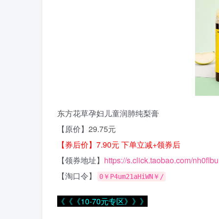
东方花草孕妇儿童润肺纯梨膏
【原价】29.75元
【券后价】7.90元 下单立减+领券后
【领券地址】
https://s.click.taobao.com/nh0flbu
【淘口令】
0￥P4um21aHiWN￥/
《《《10-70元专区》》》