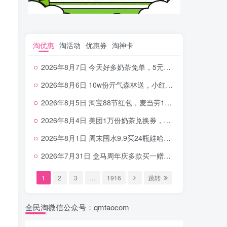
淘优惠
淘活动
优惠券
淘神卡
2026年8月7日 今天好多奶茶免单，5元农行省钱卡，京东抢0.01沪上，邮储5.88元等
2026年8月6日 10w份亓气森林送，小红书12元无门槛，中行电费30-10，0元柠檬水+0撸汉堡等
2026年8月5日 淘宝88节红包，麦当劳150万份柠檬水，三万份瑞幸免单，霸王9万份0.01券等
2026年8月4日 美团1万份奶茶兑换券，农行5E卡，中行支付超给利，美团领18个冰激凌，小米每天领2-6元等等
2026年8月1日 周末囤水9.9买24瓶娃哈哈，建行100元京东券，移动5元话费，麦当劳甜筒，交行立减金等
2026年7月31日 盒马周年庆多款买一赠一，饿了么拆红包，建行30立减金，农行领10元刷卡金等
1
2
3
…
1916
跳转
全民淘微信公众号：qmtaocom