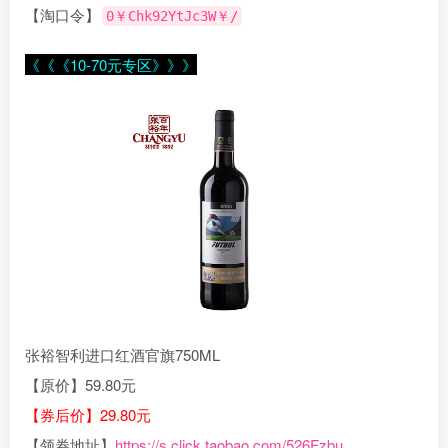
【淘口令】
0￥Chk92YtJc3W￥/
《《《10-70元专区》》》
张裕智利进口红酒官旗750ML
【原价】59.80元
【券后价】29.80元
【领券地址】
https://s.click.taobao.com/526Fzbu