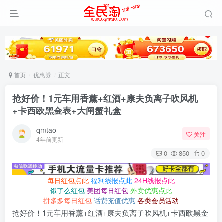
首页
优惠券
正文
抢好价！1元车用香薰+红酒+康夫负离子吹风机
+卡西欧黑金表+大闸蟹礼盒
qmtao
关注
4年前更新
0
850
0
每日红包点此
福利线报点此
24H线报点此
饿了么红包
美团每日红包
外卖优惠点此
拼多多每日红包
话费充值优惠
各类会员活动
抢好价！1元车用香薰+红酒+康夫负离子吹风机+卡西欧黑金