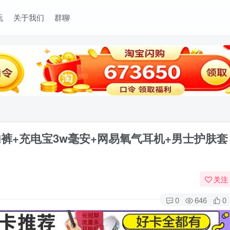
玩
关于我们
群聊
裤+充电宝3w毫安+网易氧气耳机+男士护肤套
关注
0
646
0