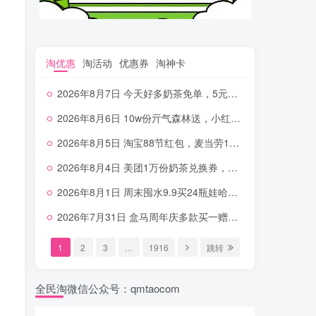
淘优惠
淘活动
优惠券
淘神卡
2026年8月7日 今天好多奶茶免单，5元农行省钱卡，京东抢0.01沪上，邮储5.88元等
2026年8月6日 10w份亓气森林送，小红书12元无门槛，中行电费30-10，0元柠檬水+0撸汉堡等
2026年8月5日 淘宝88节红包，麦当劳150万份柠檬水，三万份瑞幸免单，霸王9万份0.01券等
2026年8月4日 美团1万份奶茶兑换券，农行5E卡，中行支付超给利，美团领18个冰激凌，小米每天领2-6元等等
2026年8月1日 周末囤水9.9买24瓶娃哈哈，建行100元京东券，移动5元话费，麦当劳甜筒，交行立减金等
2026年7月31日 盒马周年庆多款买一赠一，饿了么拆红包，建行30立减金，农行领10元刷卡金等
1
2
3
…
1916
跳转
全民淘微信公众号：qmtaocom