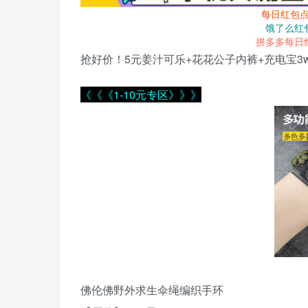
每日红包
饿了么红
拼多多每日
抢好价！5元姜汁可乐+花花公子内裤+充电宝3
《《《1-10元专区》》》
佛伦佛野外求生伞绳编织手环