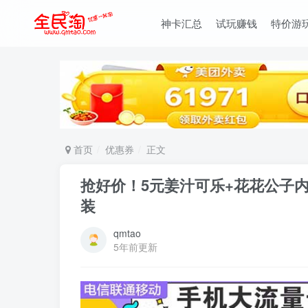
神卡汇总
试玩赚钱
特价游
首页
优惠券
正文
抢好价！5元姜汁可乐+花花公子内
装
qmtao
5年前更新