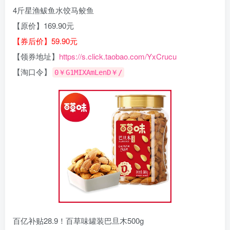
4斤星渔鲅鱼水饺马鲛鱼
【原价】169.90元
【券后价】59.90元
【领券地址】
https://s.click.taobao.com/YxCrucu
【淘口令】
0￥G1MIXAmLenD￥/
百亿补贴28.9！百草味罐装巴旦木500g