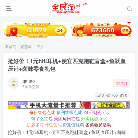
首页
优惠券
正文
抢好价！1元hifi耳机+便宜匹克跑鞋盲盒+鱼跃血
压计+卤味零食礼包
qmtao
关注
5年前更新
0
700
0
每日红包点此
福利线报点此
24H线报点此
饿了么红包
美团每日红包
外卖优惠点此
拼多多每日红包
话费充值优惠
各类会员活动
抢好价！1元hifi耳机+便宜匹克跑鞋盲盒+鱼跃血压计+卤味