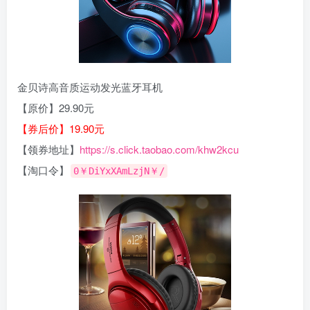
金贝诗高音质运动发光蓝牙耳机
【原价】29.90元
【券后价】19.90元
【领券地址】
https://s.click.taobao.com/khw2kcu
【淘口令】
0￥DiYxXAmLzjN￥/