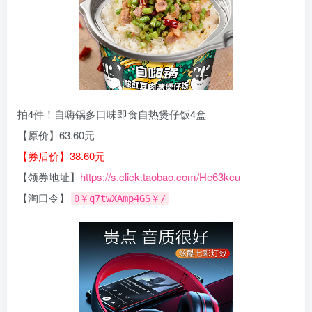
拍4件！自嗨锅多口味即食自热煲仔饭4盒
【原价】63.60元
【券后价】38.60元
【领券地址】
https://s.click.taobao.com/He63kcu
【淘口令】
0￥q7twXAmp4GS￥/