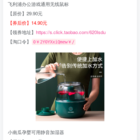
飞利浦办公游戏通用无线鼠标
【原价】29.90元
【券后价】14.90元
【领券地址】
https://s.click.taobao.com/620Isdu
【淘口令】
0￥2Y0YXxiQmew￥/
小南瓜孕婴可用静音加湿器