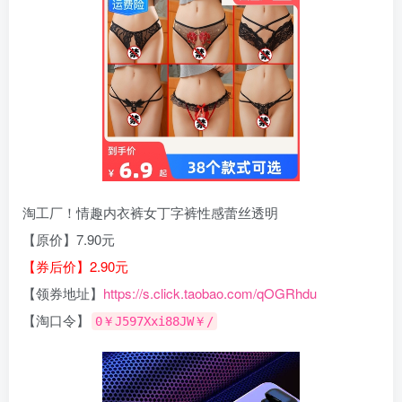
淘工厂！情趣内衣裤女丁字裤性感蕾丝透明
【原价】7.90元
【券后价】2.90元
【领券地址】
https://s.click.taobao.com/qOGRhdu
【淘口令】
0￥J597Xxi88JW￥/