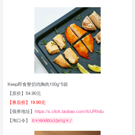
Keep即食整切鸡胸肉100g*5袋
【原价】54.90元
【券后价】19.90元
【领券地址】
https://s.click.taobao.com/fcURhdu
【淘口令】
0￥HkkNXxiQeSg￥/