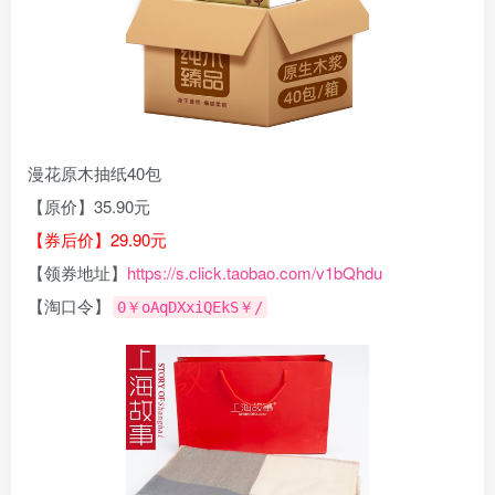
漫花原木抽纸40包
【原价】35.90元
【券后价】29.90元
【领券地址】
https://s.click.taobao.com/v1bQhdu
【淘口令】
0￥oAqDXxiQEkS￥/