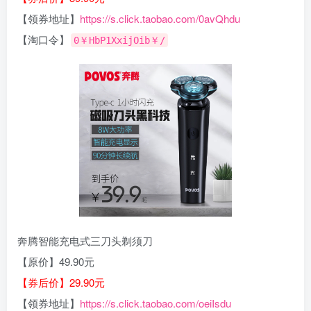
【领券地址】
https://s.click.taobao.com/0avQhdu
【淘口令】
0￥HbP1XxijOib￥/
奔腾智能充电式三刀头剃须刀
【原价】49.90元
【券后价】29.90元
【领券地址】
https://s.click.taobao.com/oeiIsdu