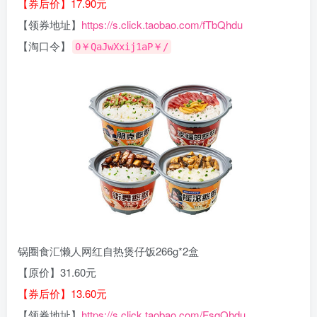
【券后价】17.90元
【领券地址】
https://s.click.taobao.com/fTbQhdu
【淘口令】
0￥QaJwXxij1aP￥/
锅圈食汇懒人网红自热煲仔饭266g*2盒
【原价】31.60元
【券后价】13.60元
【领券地址】
https://s.click.taobao.com/FsqQhdu