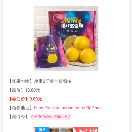
【坏果包赔】净重2斤黄金葡萄柚
【原价】18.80元
【券后价】9.80元
【领券地址】
https://s.click.taobao.com/03pRhdu
【淘口令】
0￥JCPoXxiQ0dz￥/