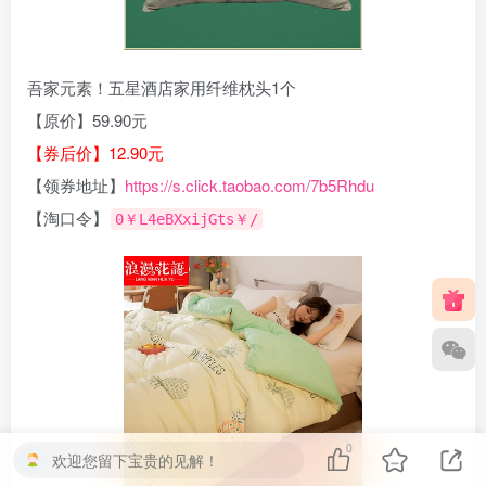
吾家元素！五星酒店家用纤维枕头1个
【原价】59.90元
【券后价】12.90元
【领券地址】
https://s.click.taobao.com/7b5Rhdu
【淘口令】
0￥L4eBXxijGts￥/
0
欢迎您留下宝贵的见解！