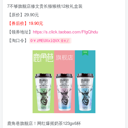
7不够旗舰店修文贵长猕猴桃12枚礼盒装
【原价】29.90元
【券后价】19.90元
【领券地址】
https://s.click.taobao.com/FfgQhdu
【淘口令】
0￥zMEUXxiQVX
0￥/
鹿角巷旗舰店！网红爆摇奶茶123gx6杯