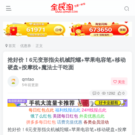
首页
优惠券
正文
抢好价！6元变形指尖机械陀螺+苹果电容笔+移动
硬盘+按摩枕+魔法士干吃面
qmtao
关注
5年前更新
0
1292
0
每日红包点此
福利线报点此
24H线报点此
饿了么红包
美团每日红包
外卖优惠点此
拼多多每日红包
话费充值优惠
各类会员活动
抢好价！6元变形指尖机械陀螺+苹果电容笔+移动硬盘+按摩