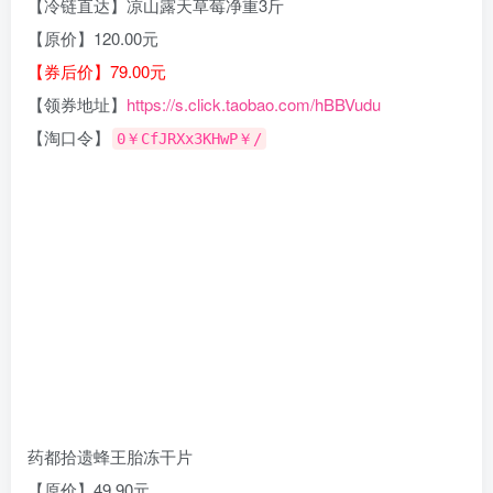
【冷链直达】凉山露天草莓净重3斤
【原价】120.00元
【券后价】79.00元
【领券地址】
https://s.click.taobao.com/hBBVudu
【淘口令】
0￥CfJRXx3KHwP￥/
药都拾遗蜂王胎冻干片
【原价】49.90元