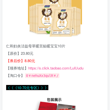
仁和妇炎洁益母草暖宫贴暖宝宝10片
【原价】23.80元
【券后价】8.80元
【领券地址】
https://s.click.taobao.com/LulUudu
【淘口令】
0￥nehuXx3qulR￥/
《《《10-70元专区》》》