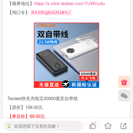
【领券地址】
https://s.click.taobao.com/YJWUudu
【淘口令】
0￥G5CgXx3JSiN￥/
Teclast快充充电宝20000毫安自带线
【原价】109.00元
【券后价】69.00元
0
【领券地址】
https://s.click.taobao.com/MKRUudu
欢迎您留下宝贵的见解！