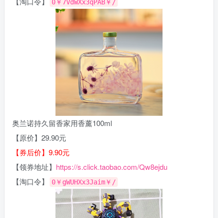
【淘口令】
0￥7VdWXx3qPAB￥/
奥兰诺持久留香家用香薰100ml
【原价】29.90元
【券后价】9.90元
【领券地址】
https://s.click.taobao.com/Qw8ejdu
【淘口令】
0￥gWUHXx3Jaim￥/