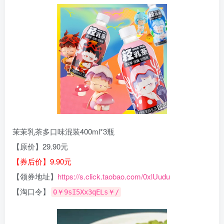
茉茉乳茶多口味混装400ml*3瓶
【原价】29.90元
【券后价】9.90元
【领券地址】
https://s.click.taobao.com/0xlUudu
【淘口令】
0￥9sI5Xx3qELs￥/