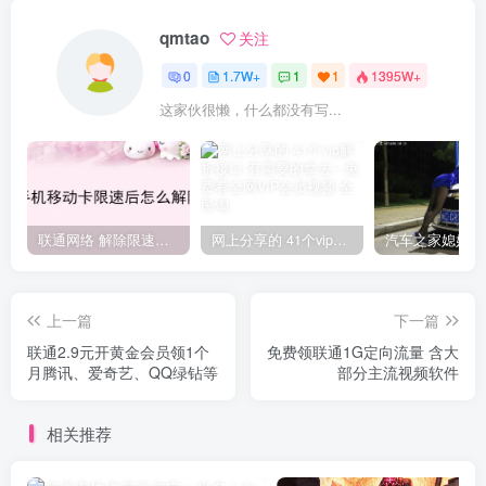
qmtao
关注
0
1.7W+
1
1
1395W+
这家伙很懒，什么都没有写...
联通网络 解除限速方法参考！畅享、畅玩、老白干等及其它地区自测了
网上分享的 41个vip解析接口 有需要的拿去~ 免费看全网VIP会员视频
上一篇
下一篇
联通2.9元开黄金会员领1个
免费领联通1G定向流量 含大
月腾讯、爱奇艺、QQ绿钻等
部分主流视频软件
相关推荐