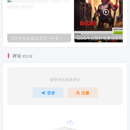
优惠寄快递最高便宜一半多！白鸽惠递
G
评论
抢沙发
请登录后发表评论
登录
注册