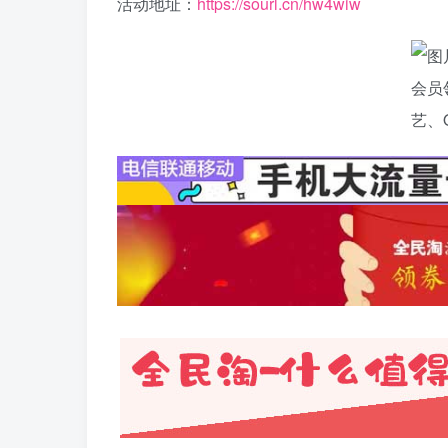
活动地址：
https://sourl.cn/hw4wiw