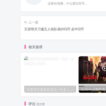
这家伙很懒，什么都没有写...
上一篇
天涯明月刀邀五人组队领20Q币 必中Q币
相关推荐
优惠寄快递最高便宜一半多！白鸽惠递
评论
抢沙发