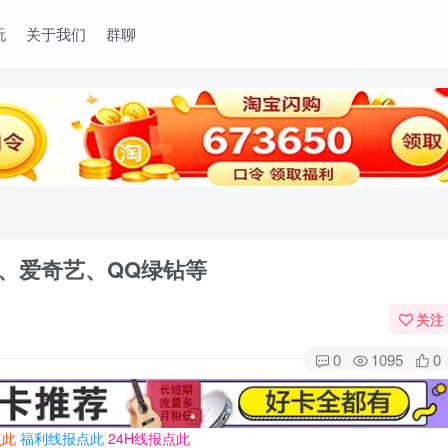
玩
关于我们
群聊
讯、爱奇艺、QQ绿钻等
关注
0
1095
0
点此
福利线报点此
24H线报点此