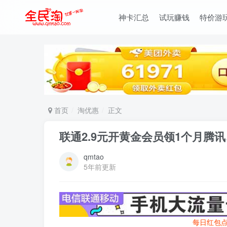
神卡汇总
试玩赚钱
特价游
首页
淘优惠
正文
联通2.9元开黄金会员领1个月腾
qmtao
5年前更新
每日红包