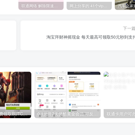
联通网络 解除限速方法参考！畅享、畅玩、老白干等及其它地区自测了
网上分享的 41个vip解析接口 有需要的拿去~ 免费看全网VIP会员视频
下一
淘宝拜财神摇现金 每天最高可领取50元秒到支
GOG平台限时免费领取BUTCHER（屠夫）
0.1元开7天优酷黄金会员 可反复开通需要关闭自动续费