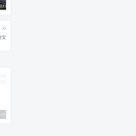
汽车之家媳妇当车模，四年大汇总，500多张媳妇图
优惠寄快递最高便宜一半多！白鸽惠递
GOG平台限时免费领取BUTCHER（屠夫）
篇
付宝
联通卡用户可办理 5G优享9.9元5G会员权益包 20G流量和 享受 5G速率
广东移动 免费领取10G七天流量+免费一年黄金会员（每月5折视听会员、1G流量等）