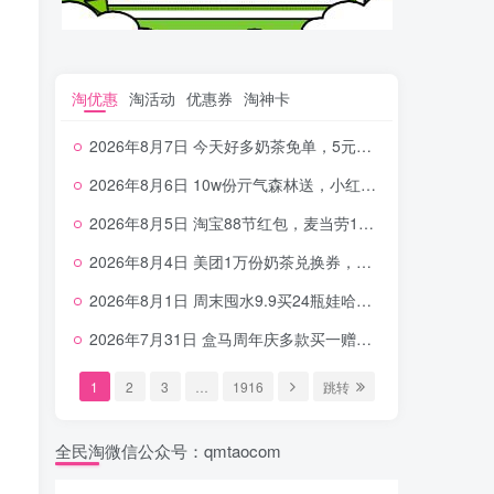
淘优惠
淘活动
优惠券
淘神卡
2026年8月7日 今天好多奶茶免单，5元农行省钱卡，京东抢0.01沪上，邮储5.88元等
2026年8月6日 10w份亓气森林送，小红书12元无门槛，中行电费30-10，0元柠檬水+0撸汉堡等
2026年8月5日 淘宝88节红包，麦当劳150万份柠檬水，三万份瑞幸免单，霸王9万份0.01券等
2026年8月4日 美团1万份奶茶兑换券，农行5E卡，中行支付超给利，美团领18个冰激凌，小米每天领2-6元等等
2026年8月1日 周末囤水9.9买24瓶娃哈哈，建行100元京东券，移动5元话费，麦当劳甜筒，交行立减金等
2026年7月31日 盒马周年庆多款买一赠一，饿了么拆红包，建行30立减金，农行领10元刷卡金等
1
2
3
…
1916
跳转
全民淘微信公众号：qmtaocom