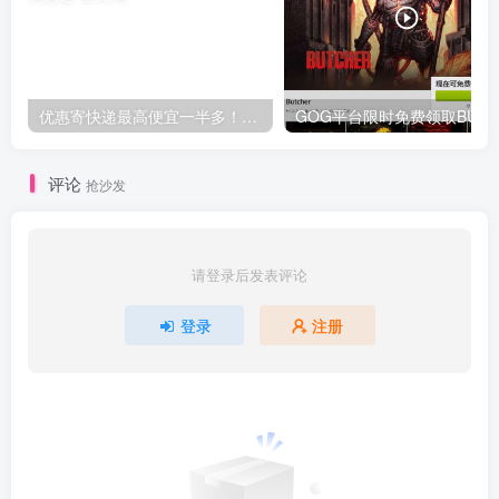
优惠寄快递最高便宜一半多！白鸽惠递
G
评论
抢沙发
请登录后发表评论
登录
注册