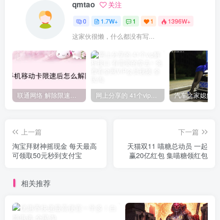
qmtao
关注
0
1.7W+
1
1
1396W+
这家伙很懒，什么都没有写...
联通网络 解除限速方法参考！畅享、畅玩、老白干等及其它地区自测了
网上分享的 41个vip解析接口 有需要的拿去~ 免费看全网VIP会员视频
上一篇
下一篇
淘宝拜财神摇现金 每天最高
天猫双11 喵糖总动员 一起
可领取50元秒到支付宝
赢20亿红包 集喵糖领红包
相关推荐