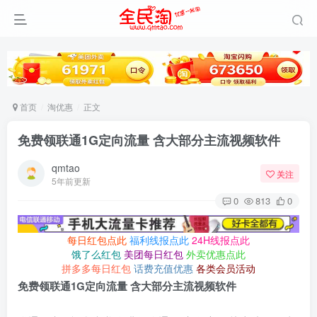
首页
淘优惠
正文
免费领联通1G定向流量 含大部分主流视频软件
qmtao
关注
5年前更新
0
813
0
每日红包点此
福利线报点此
24H线报点此
饿了么红包
美团每日红包
外卖优惠点此
拼多多每日红包
话费充值优惠
各类会员活动
免费领联通1G定向流量 含大部分主流视频软件