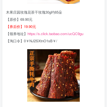
木果庄园玫瑰花茶干玫瑰30g约65朵
【原价】69.90元
【券后价】19.90元
【领券地址】
https://s.click.taobao.com/ucQC9gu
【淘口令】0￥NJ2SXtnO1sB￥/