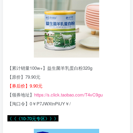
【累计销量100w+】益生菌羊乳蛋白粉320g
【原价】79.90元
【券后价】9.90元
【领券地址】
https://s.click.taobao.com/T4vC9gu
【淘口令】0￥P7JWXtnPiUY￥/
《《《10-70元专区》》》