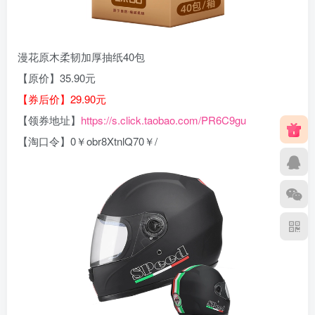
漫花原木柔韧加厚抽纸40包
【原价】35.90元
【券后价】29.90元
【领券地址】
https://s.click.taobao.com/PR6C9gu
【淘口令】0￥obr8XtnlQ70￥/