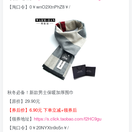
【淘口令】0￥wnO2XtnPhZ8￥/
秋冬必备！新款男士保暖加厚围巾
【原价】29.90元
【券后价】6.90元 下单立减+领券后
【领券地址】
https://s.click.taobao.com/f2HC9gu
【淘口令】0￥20NYXtn9o5n￥/