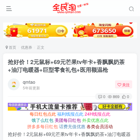
首页
优惠券
正文
抢好价！2元鼠标+69元芒果tv年卡+香飘飘奶茶
+油汀电暖器+巨型零食礼包+医用额温枪
qmtao
关注
5年前更新
0
869
0
每日红包点此
福利线报点此
24H线报点此
饿了么红包
美团每日红包
外卖优惠点此
拼多多每日红包
话费充值优惠
各类会员活动
抢好价！2元鼠标+69元芒果tv年卡+香飘飘奶茶+油汀电暖器