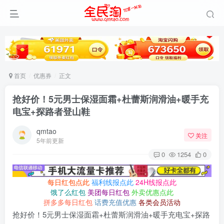
首页
优惠券
正文
抢好价！5元男士保湿面霜+杜蕾斯润滑油+暖手充
电宝+探路者登山鞋
qmtao
关注
5年前更新
0
1254
0
每日红包点此
福利线报点此
24H线报点此
饿了么红包
美团每日红包
外卖优惠点此
拼多多每日红包
话费充值优惠
各类会员活动
抢好价！5元男士保湿面霜+杜蕾斯润滑油+暖手充电宝+探路