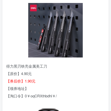
得力黑刃铁壳金属美工刀
【原价】4.90元
【券后价】1.90元
【领券地址】
【淘口令】0￥oqCRXthbdhl￥/