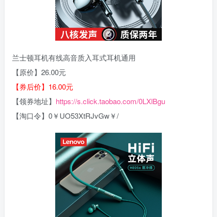
兰士顿耳机有线高音质入耳式耳机通用
【原价】26.00元
【券后价】16.00元
【领券地址】
https://s.click.taobao.com/0LXlBgu
【淘口令】0￥UO53XtRJvGw￥/