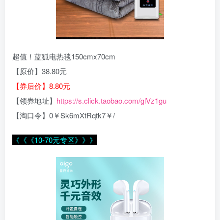
超值！蓝狐电热毯150cmx70cm
【原价】38.80元
【券后价】8.80元
【领券地址】
https://s.click.taobao.com/glVz1gu
【淘口令】0￥Sk6mXtRqtk7￥/
《《《10-70元专区》》》