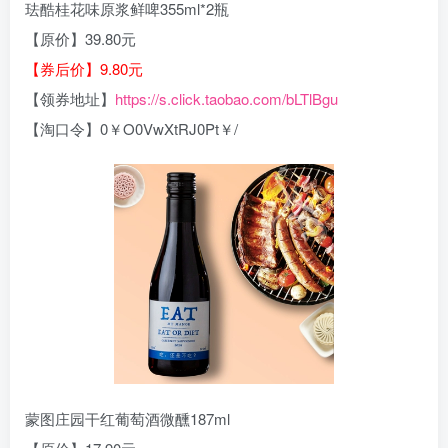
珐酷桂花味原浆鲜啤355ml*2瓶
【原价】39.80元
【券后价】9.80元
【领券地址】
https://s.click.taobao.com/bLTlBgu
【淘口令】0￥O0VwXtRJ0Pt￥/
蒙图庄园干红葡萄酒微醺187ml