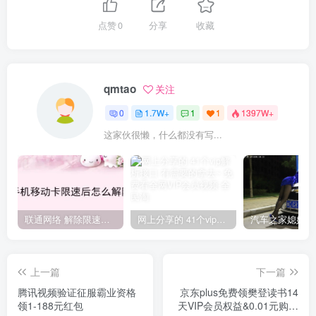
点赞
0
分享
收藏
qmtao
关注
0
1.7W+
1
1
1397W+
这家伙很懒，什么都没有写...
联通网络 解除限速方法参考！畅享、畅玩、老白干等及其它地区自测了
网上分享的 41个vip解析接口 有需要的拿去~ 免费看全网VIP会员视频
上一篇
下一篇
腾讯视频验证征服霸业资格
京东plus免费领樊登读书14
领1-188元红包
天VIP会员权益&0.01元购买