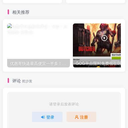
樊登读书14天阅读体验卡
相关推荐
优惠寄快递最高便宜一半多！白鸽惠递
G
评论
抢沙发
请登录后发表评论
登录
注册