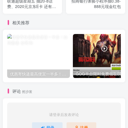
联通超级星期五 抽20-8话
招商银行体验小程序抽0.38-
费、2020元京东E卡 还有满
888元现金红包
30减30、满10减10、满5减
5美团外卖红包
相关推荐
优惠寄快递最高便宜一半多！白鸽惠递
G
评论
抢沙发
请登录后发表评论
登录
注册