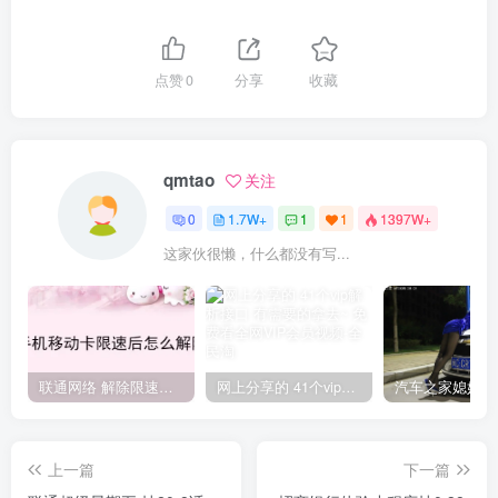
点赞
0
分享
收藏
qmtao
关注
0
1.7W+
1
1
1397W+
这家伙很懒，什么都没有写...
联通网络 解除限速方法参考！畅享、畅玩、老白干等及其它地区自测了
网上分享的 41个vip解析接口 有需要的拿去~ 免费看全网VIP会员视频
上一篇
下一篇