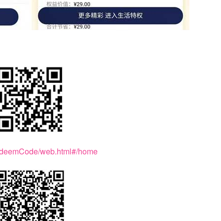
t/redeemCode/web.html#/home