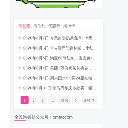
淘优惠
淘活动
优惠券
淘神卡
2026年8月7日 今天好多奶茶免单，5元农行省钱卡，京东抢0.01沪上，邮储5.88元等
2026年8月6日 10w份亓气森林送，小红书12元无门槛，中行电费30-10，0元柠檬水+0撸汉堡等
2026年8月5日 淘宝88节红包，麦当劳150万份柠檬水，三万份瑞幸免单，霸王9万份0.01券等
2026年8月4日 美团1万份奶茶兑换券，农行5E卡，中行支付超给利，美团领18个冰激凌，小米每天领2-6元等等
2026年8月1日 周末囤水9.9买24瓶娃哈哈，建行100元京东券，移动5元话费，麦当劳甜筒，交行立减金等
2026年7月31日 盒马周年庆多款买一赠一，饿了么拆红包，建行30立减金，农行领10元刷卡金等
1
2
3
…
1916
跳转
全民淘微信公众号：qmtaocom