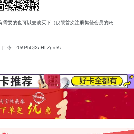
卡 有需要的也可以去购买下（仅限首次注册樊登会员的账
口令：0￥PhQIXaHLZgn￥/