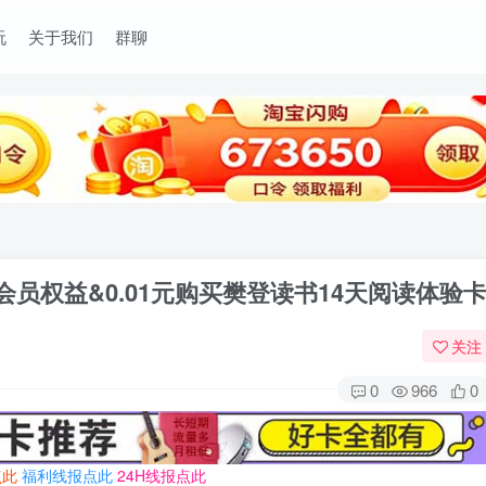
玩
关于我们
群聊
P会员权益&0.01元购买樊登读书14天阅读体验
关注
0
966
0
点此
福利线报点此
24H线报点此