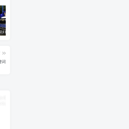
汽车之家媳妇当车模，四年大汇总，500多张媳妇图
优惠寄快递最高便宜一半多！白鸽惠递
GOG平台限时免费领取BUTCHER（屠夫）
篇
键词