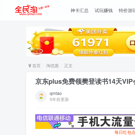
神卡汇总
试玩赚钱
特价游
首页
淘优惠
正文
京东plus免费领樊登读书14天VI
qmtao
5年前更新
每日红包