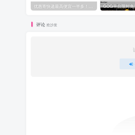
优惠寄快递最高便宜一半多！白鸽惠递
评论
抢沙发