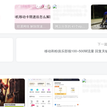
联通网络 解除限速方法参考！畅享、畅玩、老白干等及其它地区自测了
网上分享的 41个vip解析接口 有需要的拿去~ 免费看全网VIP会员视频
下一
移动和粉俱乐部领100~500M流量 回复关