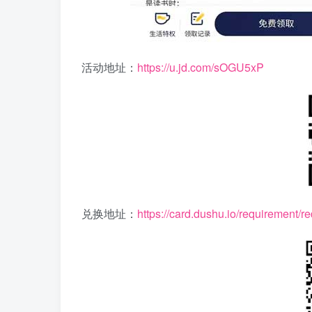
活动地址：
https://u.jd.com/sOGU5xP
兑换地址：
https://card.dushu.io/requiremen