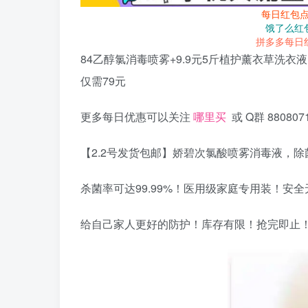
每日红包
饿了么红
拼多多每日
84乙醇氯消毒喷雾+9.9元5斤植护薰衣草洗衣
仅需79元
更多每日优惠可以关注
哪里买
或 Q群 880807
【2.2号发货包邮】娇碧次氯酸喷雾消毒液，
杀菌率可达99.99%！医用级家庭专用装！安
给自己家人更好的防护！库存有限！抢完即止