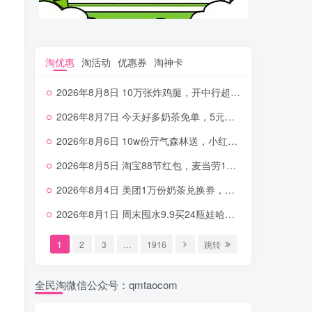
淘优惠
淘活动
优惠券
淘神卡
2026年8月8日 10万张炸鸡腿，开中行超给利，美团奶茶0.01，加油券，千问1.8~18.8体验金等
2026年8月7日 今天好多奶茶免单，5元农行省钱卡，京东抢0.01沪上，邮储5.88元等
2026年8月6日 10w份亓气森林送，小红书12元无门槛，中行电费30-10，0元柠檬水+0撸汉堡等
2026年8月5日 淘宝88节红包，麦当劳150万份柠檬水，三万份瑞幸免单，霸王9万份0.01券等
2026年8月4日 美团1万份奶茶兑换券，农行5E卡，中行支付超给利，美团领18个冰激凌，小米每天领2-6元等等
2026年8月1日 周末囤水9.9买24瓶娃哈哈，建行100元京东券，移动5元话费，麦当劳甜筒，交行立减金等
1
2
3
…
1916
跳转
全民淘微信公众号：qmtaocom