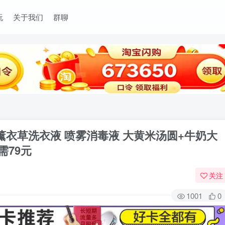
玩
关于我们
群聊
护薰衣草洗衣液 喷雾消毒液 大黄米汤圆+牛奶大
需79元
关注
1001
0