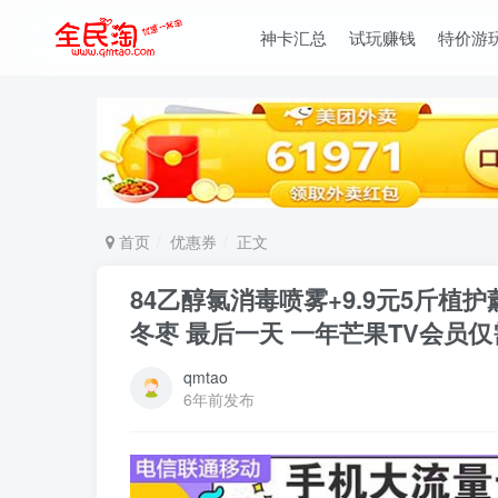
神卡汇总
试玩赚钱
特价游
首页
优惠券
正文
84乙醇氯消毒喷雾+9.9元5斤植
冬枣 最后一天 一年芒果TV会员仅
qmtao
6年前发布