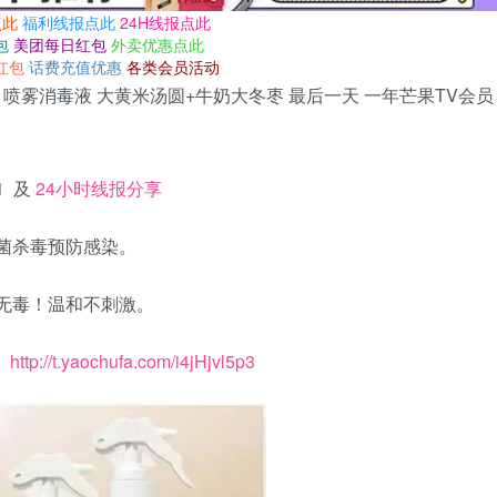
点此
福利线报点此
24H线报点此
包
美团每日红包
外卖优惠点此
红包
话费充值优惠
各类会员活动
液 喷雾消毒液 大黄米汤圆+牛奶大冬枣 最后一天 一年芒果TV会员
1 及
24小时线报分享
除菌杀毒预防感染。
全无毒！温和不刺激。
！
http://t.yaochufa.com/i4jHjvl5p3