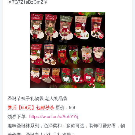
￥7G7Z1aBzCmZ￥
圣诞节袜子礼物袋 老人礼品袋
券后【6.9元】包邮秒杀
原价：9.9
领券下单:
https://w.url.cn/s/AohYYij
趣味圣诞袜系列，色泽柔和，多款可选，装饰可爱好看，物
美价廉，圣诞老人小礼品礼物袋！