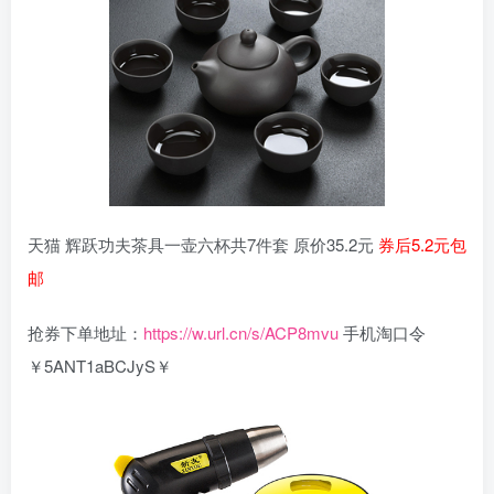
天猫 辉跃功夫茶具一壶六杯共7件套 原价35.2元
券后5.2元包
邮
抢券下单地址：
https://w.url.cn/s/ACP8mvu
手机淘口令
￥5ANT1aBCJyS￥