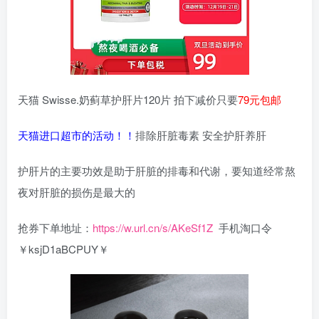
天猫 Swisse.奶蓟草护肝片120片 拍下减价只要
79元包邮
天猫进口超市的活动！！
排除肝脏毒素 安全护肝养肝
护肝片的主要功效是助于肝脏的排毒和代谢，要知道经常熬
夜对肝脏的损伤是最大的
抢券下单地址：
https://w.url.cn/s/AKeSf1Z
手机淘口令
￥ksjD1aBCPUY￥