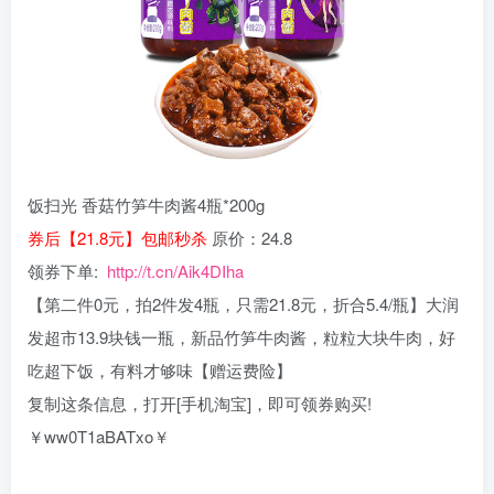
饭扫光 香菇竹笋牛肉酱4瓶*200g
券后【21.8元】包邮秒杀
原价：24.8
领券下单:
http://t.cn/Aik4DIha
【第二件0元，拍2件发4瓶，只需21.8元，折合5.4/瓶】大润
发超市13.9块钱一瓶，新品竹笋牛肉酱，粒粒大块牛肉，好
吃超下饭，有料才够味【赠运费险】
复制这条信息，打开[手机淘宝]，即可领券购买!
￥ww0T1aBATxo￥