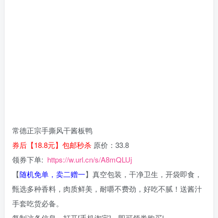
常德正宗手撕风干酱板鸭
券后【18.8元】包邮秒杀
原价：33.8
领券下单:
https://w.url.cn/s/A8mQLUj
【
随机免单，卖二赠一
】真空包装，干净卫生，开袋即食，
甄选多种香料，肉质鲜美，耐嚼不费劲，好吃不腻！送酱汁
手套吃货必备。
复制这条信息，打开[手机淘宝]，即可领券购买!