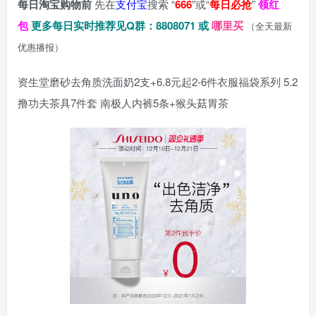
每日淘宝购物前
先在
支付宝
搜索 “
666
”或“
每日必抢
”
领红
包
更多每日实时推荐见Q群：8808071 或
哪里买
（全天最新
优惠播报）
资生堂磨砂去角质洗面奶2支+6.8元起2-6件衣服福袋系列 5.2
撸功夫茶具7件套 南极人内裤5条+猴头菇胃茶