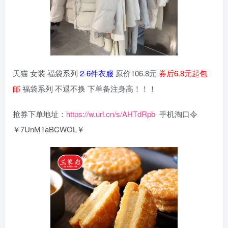
天猫 女装 福袋系列
2-6件衣服
原价106.8元
券后6.8元起包
邮
福袋系列 不退不换 下单备注身高！！！
抢券下单地址：
https://w.url.cn/s/AHTdRpb
手机淘口令
￥7UnM1aBCWOL￥