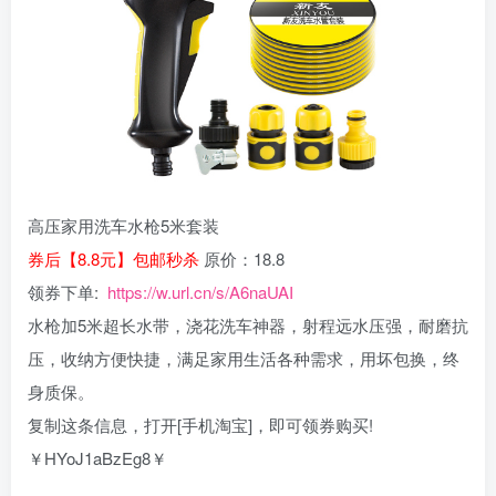
高压家用洗车水枪5米套装
券后【8.8元】包邮秒杀
原价：18.8
领券下单:
https://w.url.cn/s/A6naUAI
水枪加5米超长水带，浇花洗车神器，射程远水压强，耐磨抗
压，收纳方便快捷，满足家用生活各种需求，用坏包换，终
身质保。
复制这条信息，打开[手机淘宝]，即可领券购买!
￥HYoJ1aBzEg8￥