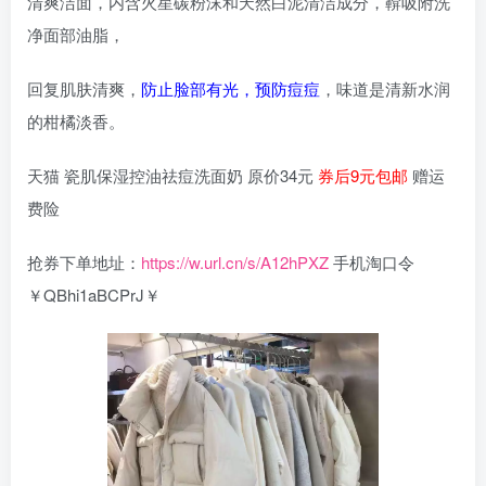
清爽洁面，内含火星碳粉沫和天然白泥清洁成分，鞥吸附洗
净面部油脂，
回复肌肤清爽，
防止脸部有光，预防痘痘
，味道是清新水润
的柑橘淡香。
天猫 瓷肌保湿控油祛痘洗面奶 原价34元
券后9元包邮
赠运
费险
抢券下单地址：
https://w.url.cn/s/A12hPXZ
手机淘口令
￥QBhi1aBCPrJ￥