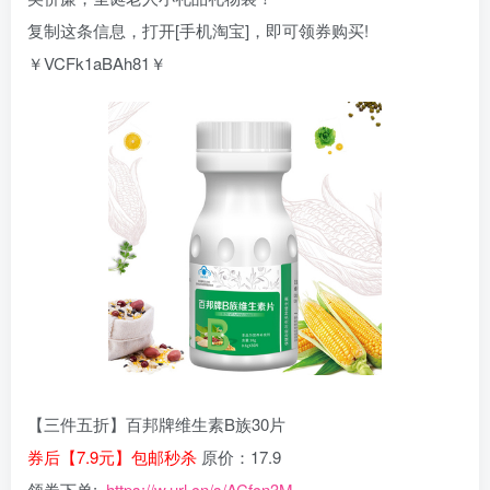
复制这条信息，打开[手机淘宝]，即可领券购买!
￥VCFk1aBAh81￥
【三件五折】百邦牌维生素B族30片
券后【7.9元】包邮秒杀
原价：17.9
领券下单:
https://w.url.cn/s/ACfcn3M