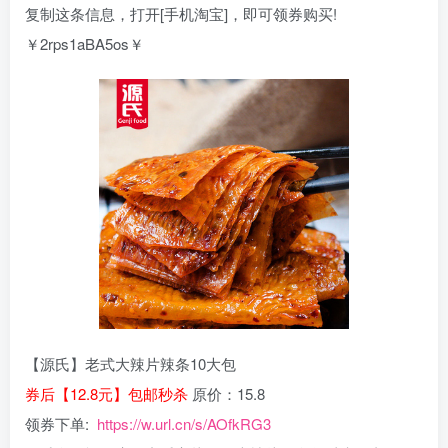
复制这条信息，打开[手机淘宝]，即可领券购买!
￥2rps1aBA5os￥
【源氏】老式大辣片辣条10大包
券后【12.8元】包邮秒杀
原价：15.8
领券下单:
https://w.url.cn/s/AOfkRG3