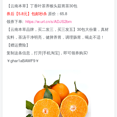
【云南本草】丁香叶茶养猴头菇胃茶30包
券后【5.8元】包邮秒杀
原价：65.8
领券下单:
https://w.url.cn/s/ADJS2bm
【云南本草品牌，买二发三，买三发五】30包大份量，真材
实料，茶汤干净明亮，健脾养胃，调理肠胃，喝走不适！
【赠运费险】
复制这条信息，打开[手机淘宝]，即可领券购买!
￥ghar1aBAWF9￥