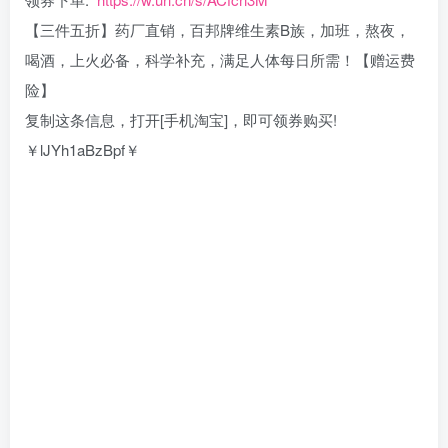
【三件五折】药厂直销，百邦牌维生素B族，加班，熬夜，
喝酒，上火必备，科学补充，满足人体每日所需！【赠运费
险】
复制这条信息，打开[手机淘宝]，即可领券购买!
￥lJYh1aBzBpf￥