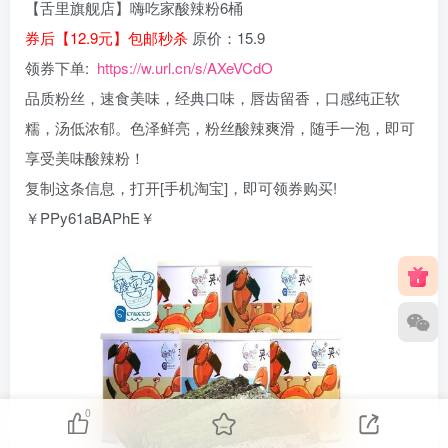
【舌里旗舰店】嗨吃家酸辣粉6桶
券后【12.9元】包邮秒杀
原价：15.9
领券下单:
https://w.url.cn/s/AXeVCdO
品质粉丝，速食美味，经典口味，唇齿留香，口感纯正软
糯，汤低浓郁。色泽鲜亮，粉丝酸辣爽滑，随手一泡，即可
享受美味酸辣粉！
复制这条信息，打开[手机淘宝]，即可领券购买!
￥PPy61aBAPhE￥
0