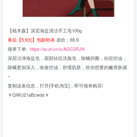
【植木森】深层海盐清洁手工皂100g
券后【5.9元】包邮秒杀
原价：65.9
领券下单:
https://w.url.cn/s/AGC2RJN
深层洁净海盐皂，面部祛痘洗脸皂，除螨抑菌，祛痘控油，
除螨更加深入，收敛控油，舒缓肌肤，给你想要的嫩滑肤感
~
复制这条信息，打开[手机淘宝]，即可领券购买!
￥QWU21aBzwds￥