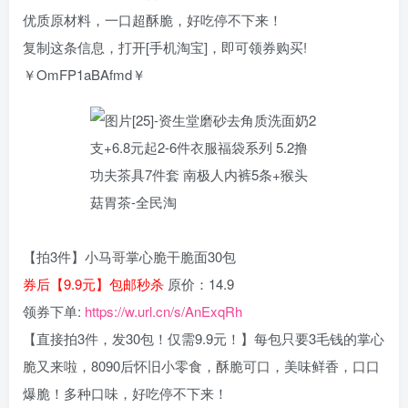
优质原材料，一口超酥脆，好吃停不下来！
复制这条信息，打开[手机淘宝]，即可领券购买!
￥OmFP1aBAfmd￥
【拍3件】小马哥掌心脆干脆面30包
券后【9.9元】包邮秒杀
原价：14.9
领券下单:
https://w.url.cn/s/AnExqRh
【直接拍3件，发30包！仅需9.9元！】每包只要3毛钱的掌心
脆又来啦，8090后怀旧小零食，酥脆可口，美味鲜香，口口
爆脆！多种口味，好吃停不下来！