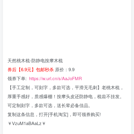
天然桃木梳-防静电按摩木梳
券后【6.9元】包邮秒杀
原价：9.9
领券下单:
https://w.url.cn/s/AaJoFMR
【手工定制，可刻字，多款可选，平滑无毛刺】老桃木梳，
厚重手感好，质感爆棚！按摩头皮还防静电，梳齿不挂发。
可定制刻字，多款可选，送长辈必备佳品。
复制这条信息，打开[手机淘宝]，即可领券购买!
￥VzuM1aBAaLz￥