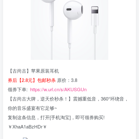
【古尚古】苹果原装耳机
券后【2.8元】包邮秒杀
原价：3.8
领券下单:
https://w.url.cn/s/AKUSGUn
【古尚古大牌，逆天价秒杀！】震撼重低音，360°环绕音，
你的音乐盛宴有它足够~
复制这条信息，打开[手机淘宝]，即可领券购买!
￥XhaA1aBzHDr￥