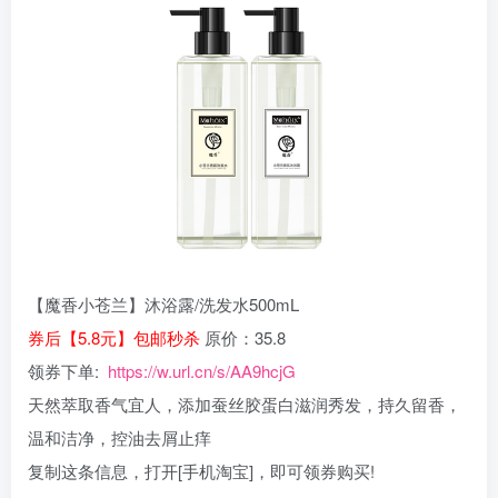
【魔香小苍兰】沐浴露/洗发水500mL
券后【5.8元】包邮秒杀
原价：35.8
领券下单:
https://w.url.cn/s/AA9hcjG
天然萃取香气宜人，添加蚕丝胶蛋白滋润秀发，持久留香，
温和洁净，控油去屑止痒
复制这条信息，打开[手机淘宝]，即可领券购买!