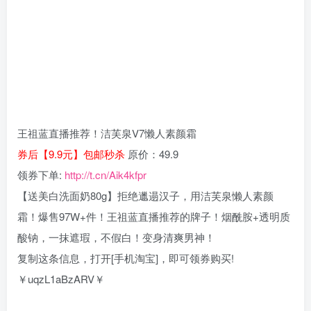
王祖蓝直播推荐！洁芙泉V7懒人素颜霜
券后【9.9元】包邮秒杀
原价：49.9
领券下单:
http://t.cn/Aik4kfpr
【送美白洗面奶80g】拒绝邋遢汉子，用洁芙泉懒人素颜
霜！爆售97W+件！王祖蓝直播推荐的牌子！烟酰胺+透明质
酸钠，一抹遮瑕，不假白！变身清爽男神！
复制这条信息，打开[手机淘宝]，即可领券购买!
￥uqzL1aBzARV￥