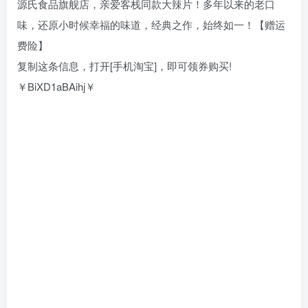
源氏食品旗舰店，亲爱客栈同款大辣片！多年以来的老口
味，还原小时候幸福的味道，经典之作，始终如一！【赠运
费险】
复制这条信息，打开[手机淘宝]，即可领券购买!
￥BiXD1aBAihj￥