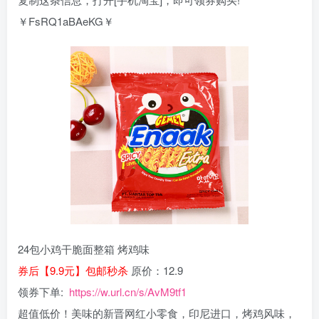
￥FsRQ1aBAeKG￥
24包小鸡干脆面整箱 烤鸡味
券后【9.9元】包邮秒杀
原价：12.9
领券下单:
https://w.url.cn/s/AvM9tf1
超值低价！美味的新晋网红小零食，印尼进口，烤鸡风味，