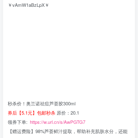
￥vAmW1aBzLpX￥
秒杀价！奥兰诺祛痘芦荟胶300ml
券后【5.1元】包邮秒杀
原价：20.1
领券下单:
https://w.url.cn/s/AwPGTG7
【赠运费险】98%芦荟鲜汁提取，帮助补充肌肤水分，还能