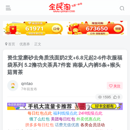
首页
优惠券
正文
资生堂磨砂去角质洗面奶2支+6.8元起2-6件衣服福
袋系列 5.2撸功夫茶具7件套 南极人内裤5条+猴头
菇胃茶
qmtao
关注
7年前发布
1595
0
每日红包点此
福利线报点此
24H线报点此
饿了么红包
美团每日红包
外卖优惠点此
拼多多每日红包
话费充值优惠
各类会员活动