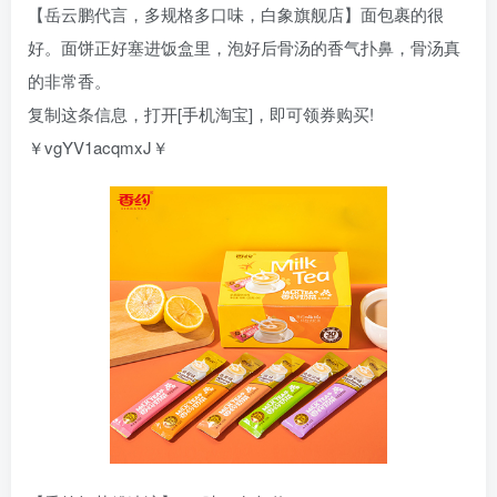
【岳云鹏代言，多规格多口味，白象旗舰店】面包裹的很
好。面饼正好塞进饭盒里，泡好后骨汤的香气扑鼻，骨汤真
的非常香。
复制这条信息，打开[手机淘宝]，即可领券购买!
￥vgYV1acqmxJ￥