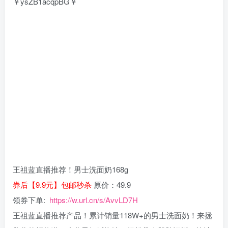
￥ysZB1acqpBG￥
王祖蓝直播推荐！男士洗面奶168g
券后【9.9元】包邮秒杀
原价：49.9
领券下单:
https://w.url.cn/s/AvvLD7H
王祖蓝直播推荐产品！累计销量118W+的男士洗面奶！来拯