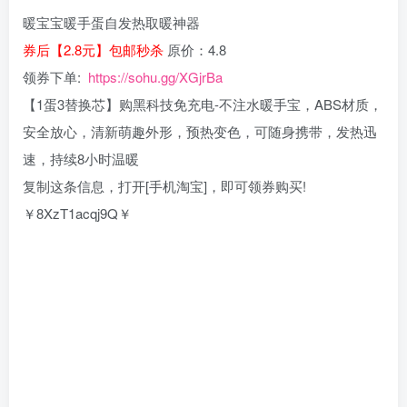
暖宝宝暖手蛋自发热取暖神器
券后【2.8元】包邮秒杀
原价：4.8
领券下单:
https://sohu.gg/XGjrBa
【1蛋3替换芯】购黑科技免充电-不注水暖手宝，ABS材质，
安全放心，清新萌趣外形，预热变色，可随身携带，发热迅
速，持续8小时温暖
复制这条信息，打开[手机淘宝]，即可领券购买!
￥8XzT1acqj9Q￥