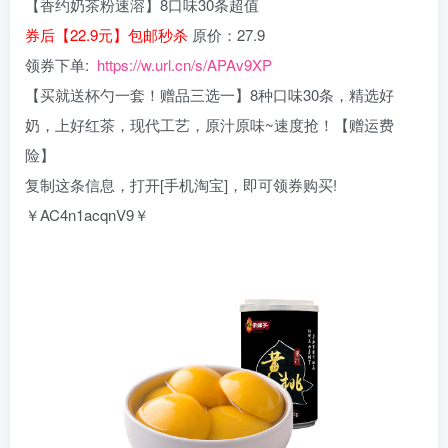
【香约奶茶粉速溶】8口味30条超值
券后【22.9元】包邮秒杀
原价：27.9
领券下单:
https://w.url.cn/s/APAv9XP
【买就送杯勺一套！赠品三选一】8种口味30条，精选好
奶，上好红茶，现代工艺，原汁原味~速度抢！【赠运费
险】
复制这条信息，打开[手机淘宝]，即可领券购买!
￥AC4n1acqnV9￥