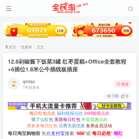
首页
优惠券
正文
12.8剁椒酱下饭菜3罐 红枣蛋糕+Office全套教程
+6插位1.8米公牛插线板插座
qmtao
关注
7年前发布
735
0
每日红包点此
福利线报点此
24H线报点此
饿了么红包
美团每日红包
外卖优惠点此
拼多多每日红包
话费充值优惠
各类会员活动
每日淘宝购物前
先在
支付宝
搜索 “
666
”或“
每日必抢
”
领红