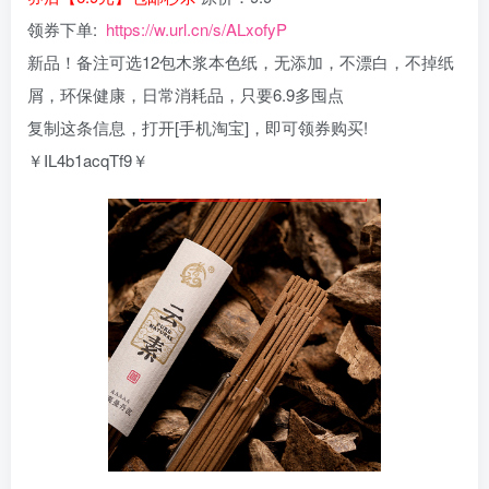
领券下单:
https://w.url.cn/s/ALxofyP
新品！备注可选12包木浆本色纸，无添加，不漂白，不掉纸
屑，环保健康，日常消耗品，只要6.9多囤点
复制这条信息，打开[手机淘宝]，即可领券购买!
￥IL4b1acqTf9￥