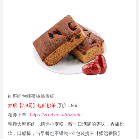
红枣面包蜂蜜核桃蛋糕
券后【7.9元】包邮秒杀
原价：9.9
领券下单:
https://w.url.cn/s/A5zjwda
整颗大蜜枣肉，精选小麦粉，咬一口满满的枣味，香甜松
软，口感棒，当早餐也不错哟~立包装携带【赠运费险】