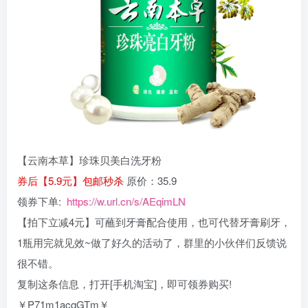
【云南本草】珍珠贝美白洗牙粉
券后【5.9元】包邮秒杀
原价：35.9
领券下单:
https://w.url.cn/s/AEqimLN
【拍下立减4元】可蘸到牙膏配合使用，也可代替牙膏刷牙，
1瓶用完就见效~做了好久的活动了，群里的小伙伴们反馈说
很不错。
复制这条信息，打开[手机淘宝]，即可领券购买!
￥P71m1acqGTm￥