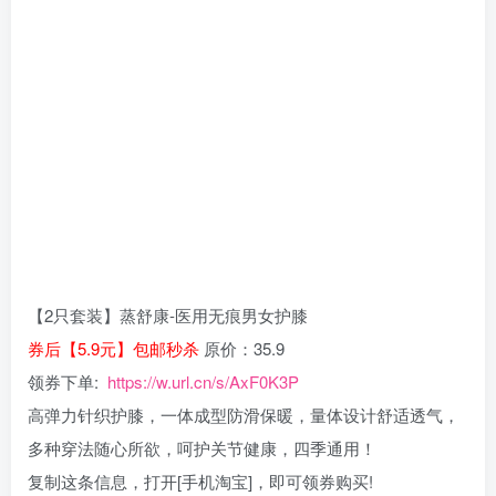
【2只套装】蒸舒康-医用无痕男女护膝
券后【5.9元】包邮秒杀
原价：35.9
领券下单:
https://w.url.cn/s/AxF0K3P
高弹力针织护膝，一体成型防滑保暖，量体设计舒适透气，
多种穿法随心所欲，呵护关节健康，四季通用！
复制这条信息，打开[手机淘宝]，即可领券购买!