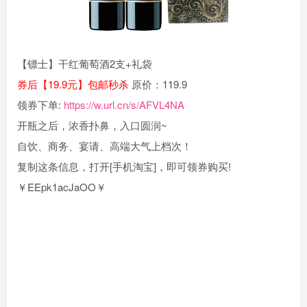
【镖士】干红葡萄酒2支+礼袋
券后【19.9元】包邮秒杀
原价：119.9
领券下单:
https://w.url.cn/s/AFVL4NA
开瓶之后，浓香扑鼻，入口圆润~
自饮、商务、宴请、高端大气上档次！
复制这条信息，打开[手机淘宝]，即可领券购买!
￥EEpk1acJaOO￥