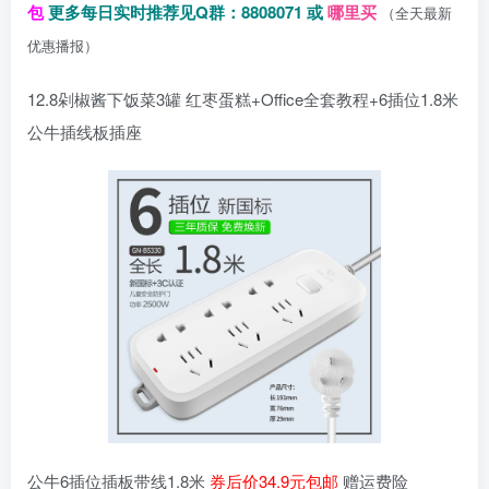
包
更多每日实时推荐见Q群：8808071 或
哪里买
（全天最新
优惠播报）
12.8剁椒酱下饭菜3罐 红枣蛋糕+Office全套教程+6插位1.8米
公牛插线板插座
公牛6插位插板带线1.8米
券后价34.9元包邮
赠运费险