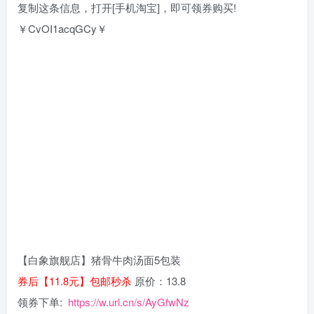
复制这条信息，打开[手机淘宝]，即可领券购买!
￥CvOI1acqGCy￥
【白象旗舰店】猪骨牛肉汤面5包装
券后【11.8元】包邮秒杀
原价：13.8
领券下单:
https://w.url.cn/s/AyGfwNz