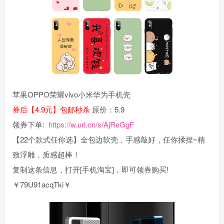
苹果OPPO荣耀vivo小米华为手机壳
券后【4.9元】包邮秒杀
原价：5.9
领券下单:
https://w.url.cn/s/AjReGgF
【22个款式任你选】全包边软壳，手感敲好，任你揉捏~精
致浮雕，质感超棒！
复制这条信息，打开[手机淘宝]，即可领券购买!
￥79U91acqTki￥