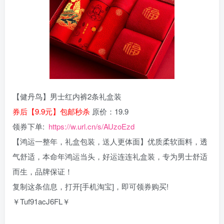
【健丹鸟】男士红内裤2条礼盒装
券后【9.9元】包邮秒杀
原价：19.9
领券下单:
https://w.url.cn/s/AUzoEzd
【鸿运一整年，礼盒包装，送人更体面】优质柔软面料，透
气舒适，本命年鸿运当头，好运连连礼盒装，专为男士舒适
而生，品牌保证！
复制这条信息，打开[手机淘宝]，即可领券购买!
￥Tuf91acJ6FL￥