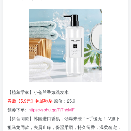
【植萃学家】小苍兰香氛洗发水
券后【5.9元】包邮秒杀
原价：25.9
领券下单:
https://sohu.gg/RTnbMF
【抖音同款】韩国进口香氛，劲爆来袭！~手慢无！LV旗下
祖马龙同款，去屑止痒，保湿柔顺，持久留香，温柔奢宠，