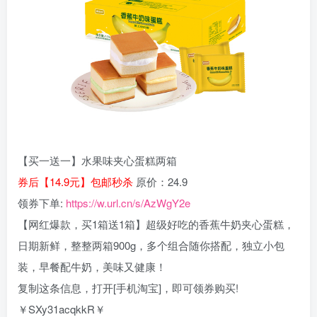
【买一送一】水果味夹心蛋糕两箱
券后【14.9元】包邮秒杀
原价：24.9
领券下单:
https://w.url.cn/s/AzWgY2e
【网红爆款，买1箱送1箱】超级好吃的香蕉牛奶夹心蛋糕，
日期新鲜，整整两箱900g，多个组合随你搭配，独立小包
装，早餐配牛奶，美味又健康！
复制这条信息，打开[手机淘宝]，即可领券购买!
￥SXy31acqkkR￥