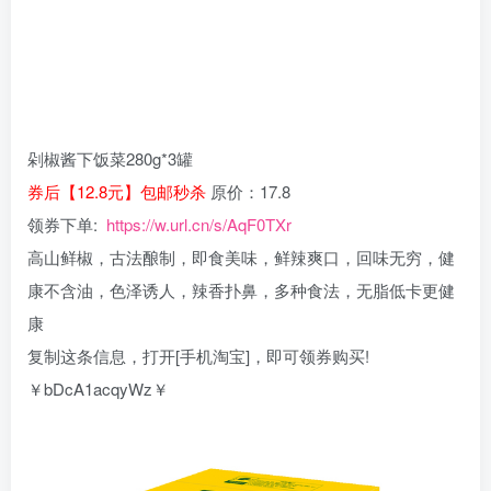
剁椒酱下饭菜280g*3罐
券后【12.8元】包邮秒杀
原价：17.8
领券下单:
https://w.url.cn/s/AqF0TXr
高山鲜椒，古法酿制，即食美味，鲜辣爽口，回味无穷，健
康不含油，色泽诱人，辣香扑鼻，多种食法，无脂低卡更健
康
复制这条信息，打开[手机淘宝]，即可领券购买!
￥bDcA1acqyWz￥