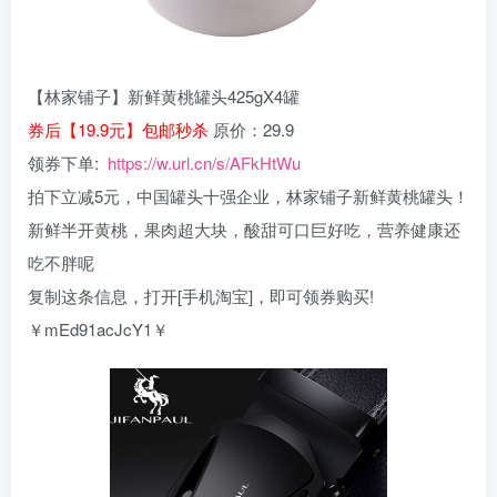
【林家铺子】新鲜黄桃罐头425gX4罐
券后【19.9元】包邮秒杀
原价：29.9
领券下单:
https://w.url.cn/s/AFkHtWu
拍下立减5元，中国罐头十强企业，林家铺子新鲜黄桃罐头！
新鲜半开黄桃，果肉超大块，酸甜可口巨好吃，营养健康还
吃不胖呢
复制这条信息，打开[手机淘宝]，即可领券购买!
￥mEd91acJcY1￥