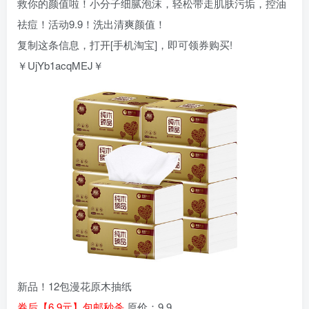
救你的颜值啦！小分子细腻泡沫，轻松带走肌肤污垢，控油
祛痘！活动9.9！洗出清爽颜值！
复制这条信息，打开[手机淘宝]，即可领券购买!
￥UjYb1acqMEJ￥
新品！12包漫花原木抽纸
券后【6.9元】包邮秒杀
原价：9.9