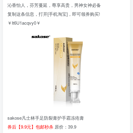
沁香怡人，芬芳蔓延，尊享高贵，男神女神必备
复制这条信息，打开[手机淘宝]，即可领券购买!
￥lt6U1acqvy0￥
sakose凡士林手足防裂膏护手霜冻疮膏
券后【9.9元】包邮秒杀
原价：39.9