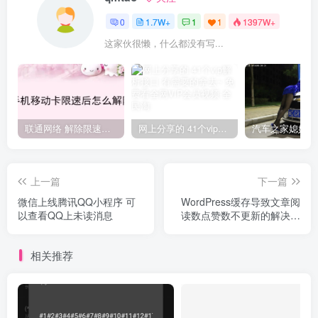
0
1.7W+
1
1
1397W+
这家伙很懒，什么都没有写...
联通网络 解除限速方法参考！畅享、畅玩、老白干等及其它地区自测了
网上分享的 41个vip解析接口 有需要的拿去~ 免费看全网VIP会员视频
上一篇
下一篇
微信上线腾讯QQ小程序 可
WordPress缓存导致文章阅
以查看QQ上未读消息
读数点赞数不更新的解决办
法
相关推荐