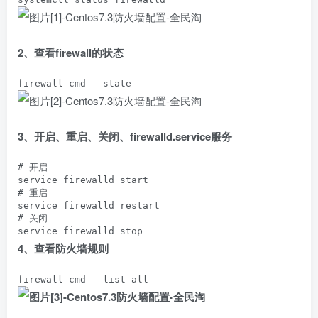
2、查看firewall的状态
firewall-cmd --state
3、开启、重启、关闭、firewalld.service服务
# 开启

service firewalld start

# 重启

service firewalld restart

# 关闭

service firewalld stop
4、查看防火墙规则
firewall-cmd --list-all