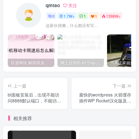
qmtao
关注
0
1.7W+
1
1
1398W+
这家伙很懒，什么都没有写...
联通网络 解除限速方法参考！畅享、畅玩、老白干等及其它地区自测了
网上分享的 41个vip解析接口 有需要的拿去~ 免费看全网VIP会员视频
上一篇
下一篇
bt面板安装后，出现不能访
最快的wordpress 火箭缓存
问8888默认端口，不能访问
插件WP Rocket汉化版及优
BT后台，问题总结
化配置教程分享
相关推荐