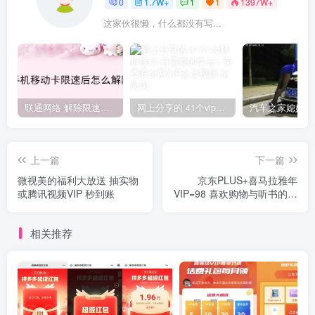
0
1.7W+
1
1
1397W+
这家伙很懒，什么都没有写...
联通网络 解除限速方法参考！畅享、畅玩、老白干等及其它地区自测了
网上分享的 41个vip解析接口 有需要的拿去~ 免费看全网VIP会员视频
上一篇
下一篇
微视美的福利大放送 抽实物
京东PLUS+喜马拉雅年
或腾讯视频VIP 秒到账
VIP=98 喜欢购物与听书的福
利
相关推荐