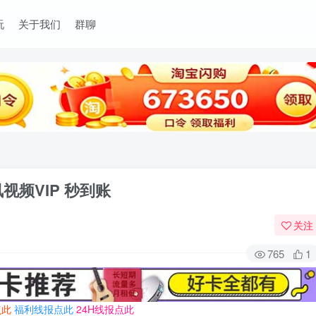
玩
关于我们
群聊
视频VIP 秒到账
关注
765
1
点此
福利线报点此
24H线报点此