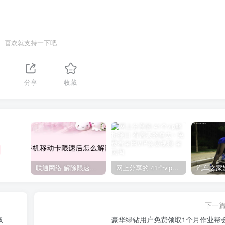
喜欢就支持一下吧
分享
收藏
联通网络 解除限速方法参考！畅享、畅玩、老白干等及其它地区自测了
网上分享的 41个vip解析接口 有需要的拿去~ 免费看全网VIP会员视频
下一
取
豪华绿钻用户免费领取1个月作业帮