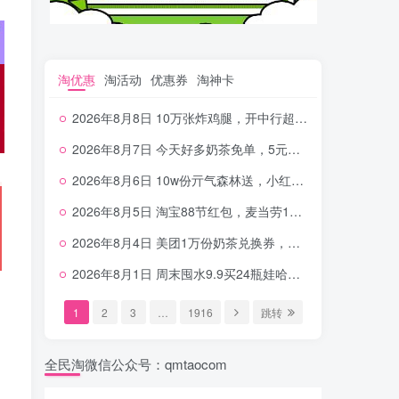
淘优惠
淘活动
优惠券
淘神卡
2026年8月8日 10万张炸鸡腿，开中行超给利，美团奶茶0.01，加油券，千问1.8~18.8体验金等
2026年8月7日 今天好多奶茶免单，5元农行省钱卡，京东抢0.01沪上，邮储5.88元等
2026年8月6日 10w份亓气森林送，小红书12元无门槛，中行电费30-10，0元柠檬水+0撸汉堡等
2026年8月5日 淘宝88节红包，麦当劳150万份柠檬水，三万份瑞幸免单，霸王9万份0.01券等
2026年8月4日 美团1万份奶茶兑换券，农行5E卡，中行支付超给利，美团领18个冰激凌，小米每天领2-6元等等
2026年8月1日 周末囤水9.9买24瓶娃哈哈，建行100元京东券，移动5元话费，麦当劳甜筒，交行立减金等
1
2
3
…
1916
跳转
全民淘微信公众号：qmtaocom