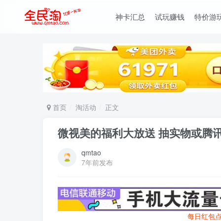
神卡汇总
试玩赚钱
特价游
首页
淘活动
正文
微视美的福利大放送 抽实物或腾讯
qmtao
7年前发布
每日红包