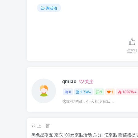
淘活动
点赞
1
qmtao
关注
0
1.7W+
1
1
1397W+
这家伙很懒，什么都没有写...
上一篇
黑色星期五 京东100元京贴活动 瓜分1亿京贴 附链接提