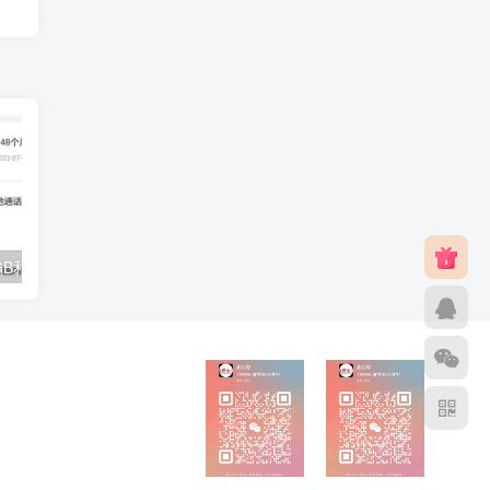
广东移动8元8GB和20元不限流量，办理渠道
抖音商城 低价秒杀 0.01元或低价包邮购买实物 每日都可参与