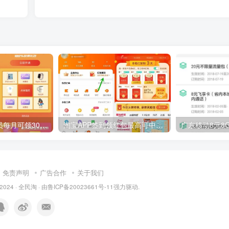
腾讯视频星光会员每月可领30元话费 V7会员降权每月限量
淘宝APP签到领红包最高可中88元淘宝红包
免责声明
广告合作
关于我们
 2024 ·
全民淘
· 由
鲁ICP备20023661号-11
强力驱动.