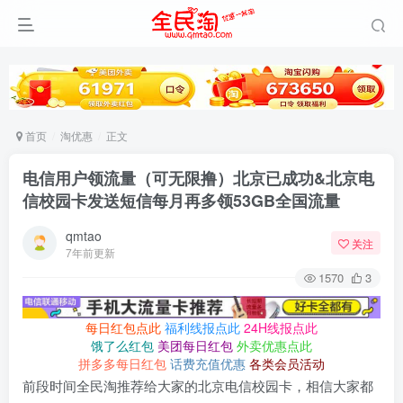
首页
淘优惠
正文
电信用户领流量（可无限撸）北京已成功&北京电
信校园卡发送短信每月再多领53GB全国流量
qmtao
关注
7年前更新
1570
3
每日红包点此
福利线报点此
24H线报点此
饿了么红包
美团每日红包
外卖优惠点此
拼多多每日红包
话费充值优惠
各类会员活动
前段时间全民淘推荐给大家的北京电信校园卡，相信大家都