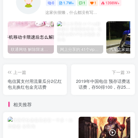
0
1.7W+
1
1
1398W+
这家伙很懒，什么都没有写...
联通网络 解除限速方法参考！畅享、畅玩、老白干等及其它地区自测了
网上分享的 41个vip解析接口 有需要的拿去~ 免费看全网VIP会员视频
上一篇
下一篇
电信翼支付用流量瓜分2亿红
2019年中国电信 预存话费送
包兑换红包金充话费
话费，存50得100，存25得
50话费
相关推荐