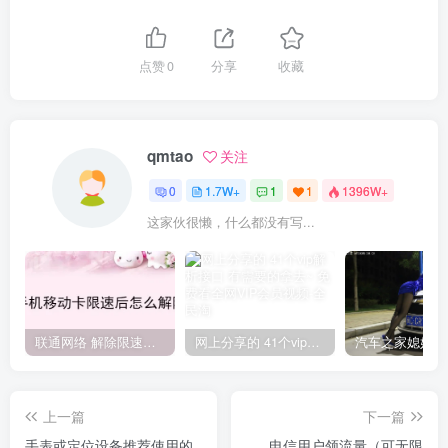
点赞
0
分享
收藏
qmtao
关注
0
1.7W+
1
1
1396W+
这家伙很懒，什么都没有写...
联通网络 解除限速方法参考！畅享、畅玩、老白干等及其它地区自测了
网上分享的 41个vip解析接口 有需要的拿去~ 免费看全网VIP会员视频
上一篇
下一篇
手表或定位设备推荐使用的
电信用户领流量（可无限