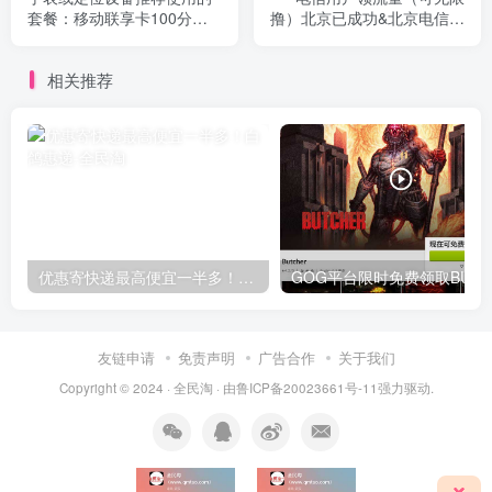
套餐：移动联享卡100分钟
撸）北京已成功&北京电信校
+1G流量&移动畅爽卡2G流
园卡发送短信每月再多领
量 9元月租
53GB全国流量
相关推荐
优惠寄快递最高便宜一半多！白鸽惠递
G
友链申请
免责声明
广告合作
关于我们
Copyright © 2024 ·
全民淘
· 由
鲁ICP备20023661号-11
强力驱动.