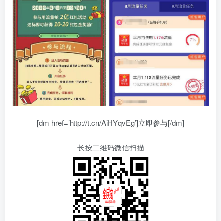
[dm href=’http://t.cn/AiHYqvEg’]立即参与[/dm]
长按二维码微信扫描