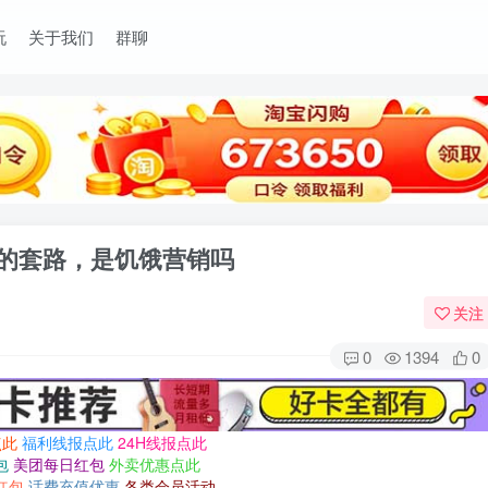
玩
关于我们
群聊
E卡的套路，是饥饿营销吗
关注
0
1394
0
点此
福利线报点此
24H线报点此
包
美团每日红包
外卖优惠点此
红包
话费充值优惠
各类会员活动