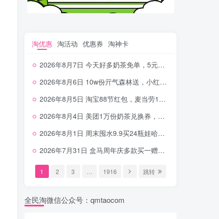
淘优惠
淘活动
优惠券
淘神卡
2026年8月7日 今天好多奶茶免单，5元农行省钱卡，京东抢0.01沪上，邮储5.88元等
2026年8月6日 10w份亓气森林送，小红书12元无门槛，中行电费30-10，0元柠檬水+0撸汉堡等
2026年8月5日 淘宝88节红包，麦当劳150万份柠檬水，三万份瑞幸免单，霸王9万份0.01券等
2026年8月4日 美团1万份奶茶兑换券，农行5E卡，中行支付超给利，美团领18个冰激凌，小米每天领2-6元等等
2026年8月1日 周末囤水9.9买24瓶娃哈哈，建行100元京东券，移动5元话费，麦当劳甜筒，交行立减金等
2026年7月31日 盒马周年庆多款买一赠一，饿了么拆红包，建行30立减金，农行领10元刷卡金等
1
2
3
…
1916
跳转
全民淘微信公众号：qmtaocom