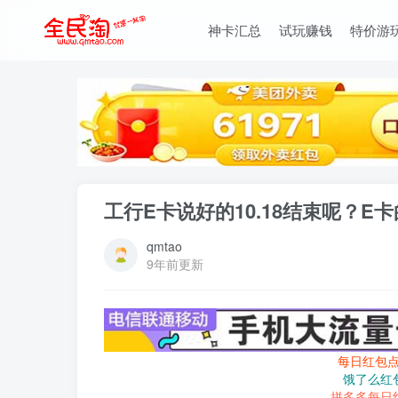
神卡汇总
试玩赚钱
特价游
工行E卡说好的10.18结束呢？
qmtao
9年前更新
每日红包
饿了么红
拼多多每日