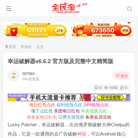
首页
学知识
正文
幸运破解器v6.6.2 官方版及完整中文精简版
qmtao
关注
9年前更新
0
1043
0
每日红包点此
福利线报点此
24H线报点此
饿了么红包
美团每日红包
外卖优惠点此
拼多多每日红包
话费充值优惠
各类会员活动
Lucky Patcher，幸运破解器，出自俄罗斯破解大神Chelpu的
作品，它是一款通用的去广告破解
神器
，可以Android 核心