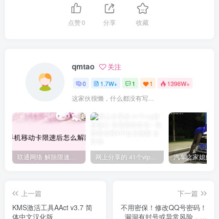
点赞
0
分享
收藏
qmtao
关注
0
1.7W+
1
1
1396W+
这家伙很懒，什么都没有写...
联通网络 解除限速方法参考！畅享、畅玩、老白干等及其它地区自测了
网上分享的 41个vip解析接口 有需要的拿去~ 免费看全网VIP会员视频
上一篇
下一篇
KMS激活工具AAct v3.7 简
不用密保！修改QQ号密码！
体中文汉化版
漏洞有封号或异常风险，特