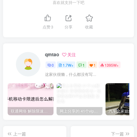
喜欢就支持一下吧
点赞
3
分享
收藏
qmtao
关注
0
1.7W+
1
1
1395W+
这家伙很懒，什么都没有写...
联通网络 解除限速方法参考！畅享、畅玩、老白干等及其它地区自测了
网上分享的 41个vip解析接口 有需要的拿去~ 免费看全网VIP会员视频
上一篇
下一篇