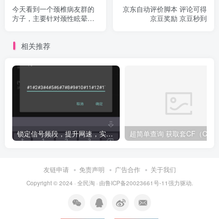
今天看到一个颈椎病友群的
京东自动评价脚本 评论可得
方子，主要针对颈性眩晕，
京豆奖励 京豆秒到
记录一下
相关推荐
锁定信号频段，提升网速，实测有效（必须root）
友链申请
免责声明
广告合作
关于我们
Copyright © 2024 ·
全民淘
· 由
鲁ICP备20023661号-11
强力驱动.