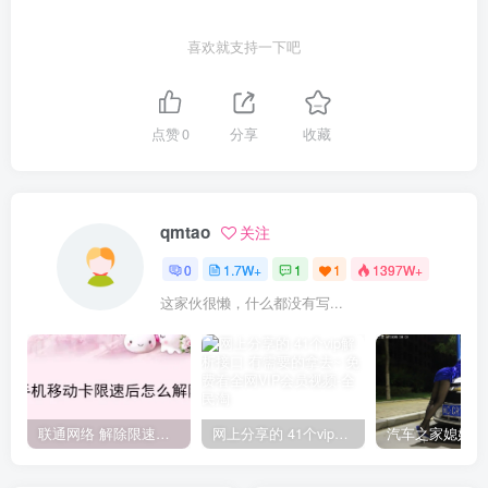
喜欢就支持一下吧
点赞
0
分享
收藏
qmtao
关注
0
1.7W+
1
1
1397W+
这家伙很懒，什么都没有写...
联通网络 解除限速方法参考！畅享、畅玩、老白干等及其它地区自测了
网上分享的 41个vip解析接口 有需要的拿去~ 免费看全网VIP会员视频