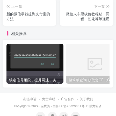
上一篇
下一篇
新的微信零钱提到支付宝的
微信火车票砍价教程贴，同
方法
程，艺龙等等通用
相关推荐
锁定信号频段，提升网速，实测有效（必须root）
友链申请
免责声明
广告合作
关于我们
Copyright © 2024 ·
全民淘
· 由
鲁ICP备20023661号-11
强力驱动.