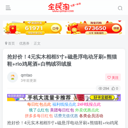
首页
优惠券
正文
抢好价！4元实木相框5寸+磁悬浮电动牙刷+熊猫
鞋+rio鸡尾酒+白鸭绒羽绒服
qmtao
关注
3年前更新
294
0
每日红包点此
福利线报点此
24H线报点此
饿了么红包
美团每日红包
外卖优惠点此
拼多多每日红包
话费充值优惠
各类会员活动
抢好价！4元实木相框5寸+磁悬浮电动牙刷+熊猫鞋+rio鸡尾