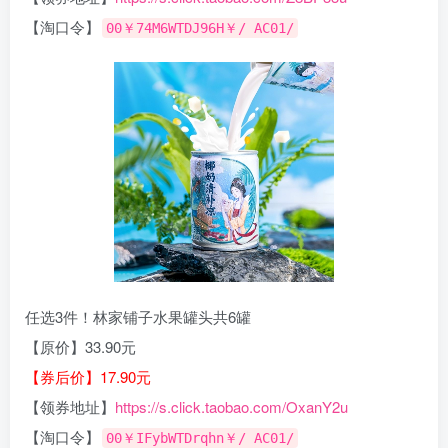
【淘口令】
00￥74M6WTDJ96H￥/ AC01/
任选3件！林家铺子水果罐头共6罐
【原价】33.90元
【券后价】17.90元
【领券地址】
https://s.click.taobao.com/OxanY2u
【淘口令】
00￥IFybWTDrqhn￥/ AC01/