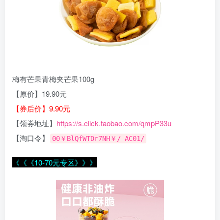
梅有芒果青梅夹芒果100g
【原价】19.90元
【券后价】9.90元
【领券地址】
https://s.click.taobao.com/qmpP33u
【淘口令】
00￥BlQfWTDr7NH￥/ AC01/
《《《10-70元专区》》》