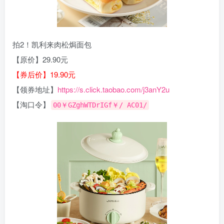
拍2！凯利来肉松焗面包
【原价】29.90元
【券后价】19.90元
【领券地址】
https://s.click.taobao.com/j3anY2u
【淘口令】
00￥GZghWTDrIGf￥/ AC01/