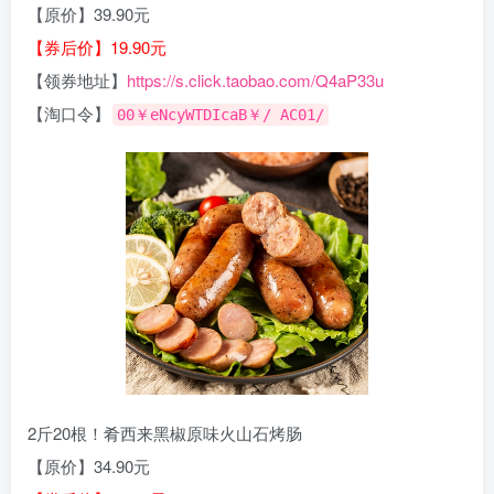
【原价】39.90元
【券后价】19.90元
【领券地址】
https://s.click.taobao.com/Q4aP33u
【淘口令】
00￥eNcyWTDIcaB￥/ AC01/
2斤20根！肴西来黑椒原味火山石烤肠
【原价】34.90元