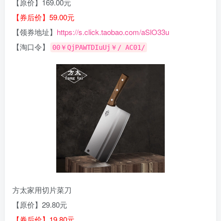
【原价】169.00元
【券后价】59.00元
【领券地址】
https://s.click.taobao.com/aSlO33u
【淘口令】
00￥QjPAWTDIuUj￥/ AC01/
方太家用切片菜刀
【原价】29.80元
【券后价】19.80元