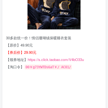
30多款统一价！情侣珊瑚绒保暖睡衣套装
【原价】49.90元
【券后价】29.90元
【领券地址】
https://s.click.taobao.com/V4bO33u
【淘口令】
00￥g73YWTDs6aT￥/ AC01/