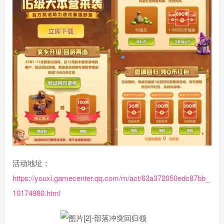
活动地址：
https://youxi.gamecenter.qq.com/m/act/63a372050edc87bb_
10174980.html