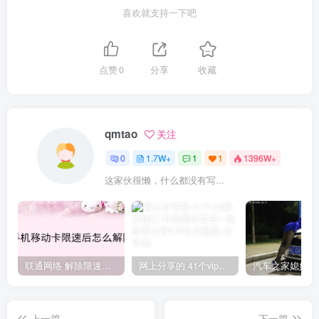
喜欢就支持一下吧
点赞
0
分享
收藏
qmtao
关注
0
1.7W+
1
1
1396W+
这家伙很懒，什么都没有写...
联通网络 解除限速方法参考！畅享、畅玩、老白干等及其它地区自测了
网上分享的 41个vip解析接口 有需要的拿去~ 免费看全网VIP会员视频
上一篇
下一篇