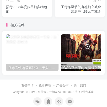
招行2023年度账单抽实物包
工行冬至节气有礼抽立减金
邮
亲测中1.66元立减金
相关推荐
优惠寄快递最高便宜一半多！白鸽惠递
G
友链申请
免责声明
广告合作
关于我们
Copyright © 2024 ·
全民淘
· 由
鲁ICP备20023661号-11
强力驱动.