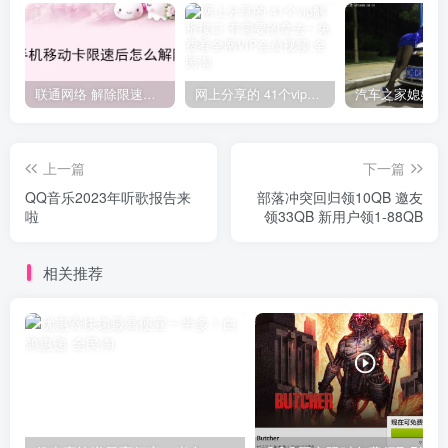
联通网络 解除限速方法参考！畅享、畅玩、老白干等及其它地区自测了
网上分享的 41个vip解析接口 有需要的拿去~ 免费看全网VIP会员视频
上一篇
下一篇
QQ音乐2023年听歌报告来
部落冲突回归领10QB 邀友
啦
领33QB 新用户领1-88QB
相关推荐