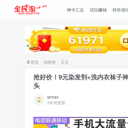
神卡汇总
试玩赚钱
特价游
首页
优惠券
正文
抢好价！9元染发剂+洗内衣袜子
头
qmtao
3年前更新