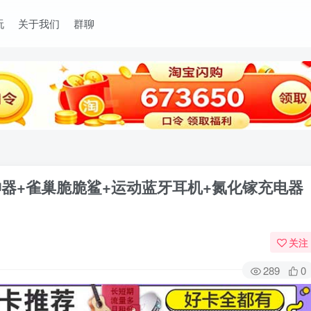
玩
关于我们
群聊
神器+雀巢脆脆鲨+运动蓝牙耳机+氮化镓充电器
关注
289
0