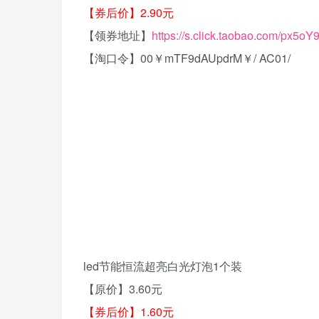
【券后价】2.90元
【领券地址】
https://s.click.taobao.com/px5oY
【淘口令】00￥mTF9dAUpdrM￥/ AC01/
led节能恒流超亮白光灯泡1个装
【原价】3.60元
【券后价】1.60元