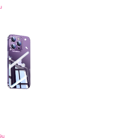
u
Y9u