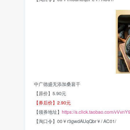
中广德盛无添加桑葚干
【原价】5.90元
【券后价】2.90元
【领券地址】
https://s.click.taobao.com/vVvnY
【淘口令】00￥r3gwdAUqQbr￥/ AC01/