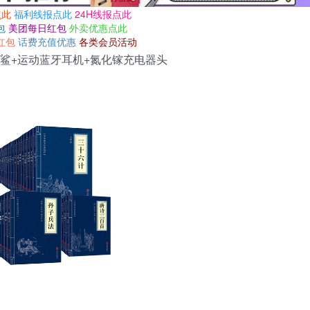
点此
福利线报点此
24H线报点此
包
美团每日红包
外卖优惠点此
红包
话费充值优惠
各类会员活动
脆鲨+运动蓝牙耳机+氮化镓充电器头