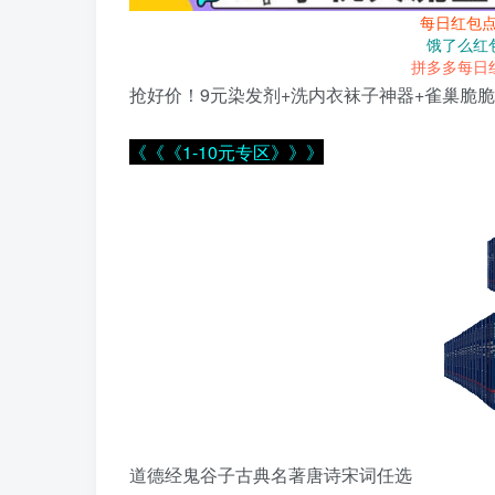
每日红包
饿了么红
拼多多每日
抢好价！9元染发剂+洗内衣袜子神器+雀巢脆
《《《1-10元专区》》》
道德经鬼谷子古典名著唐诗宋词任选