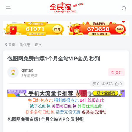
首页
淘优惠
正文
包图网免费白嫖1个月全站VIP会员 秒到
qmtao
关注
3年前更新
0
678
0
每日红包点此
福利线报点此
24H线报点此
饿了么红包
美团每日红包
外卖优惠点此
拼多多每日红包
话费充值优惠
各类会员活动
包图网免费白嫖1个月全站VIP会员 秒到