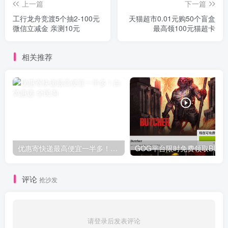
上一篇
下一篇
工行龙舟竞渡5个抽2-100元
天猫超市0.01元购50个盲盒
微信立减金 亲测10元
最高领100元猫超卡
相关推荐
优惠寄快递最高便宜一半多！白鸽惠递
G
评论
抢沙发
请登录后发表评论