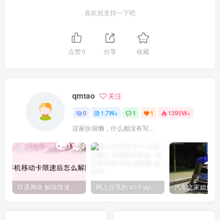
喜欢就支持一下吧
点赞
0
分享
收藏
qmtao
关注
0
1.7W+
1
1
1395W+
这家伙很懒，什么都没有写...
联通网络 解除限速方法参考！畅享、畅玩、老白干等及其它地区自测了
网上分享的 41个vip解析接口 有需要的拿去~ 免费看全网VIP会员视频