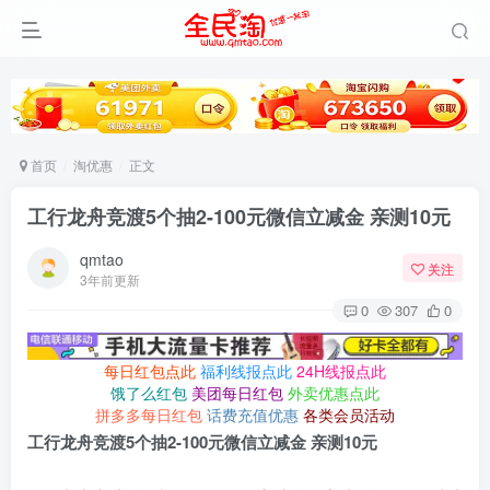
首页
淘优惠
正文
工行龙舟竞渡5个抽2-100元微信立减金 亲测10元
qmtao
关注
3年前更新
0
307
0
每日红包点此
福利线报点此
24H线报点此
饿了么红包
美团每日红包
外卖优惠点此
拼多多每日红包
话费充值优惠
各类会员活动
工行龙舟竞渡5个抽2-100元微信立减金 亲测10元