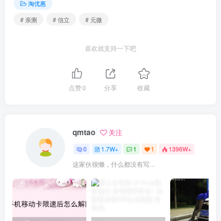
淘优惠
# 亲测
# 信立
# 元微
喜欢就支持一下吧
点赞
0
分享
收藏
qmtao
关注
0
1.7W+
1
1
1396W+
这家伙很懒，什么都没有写...