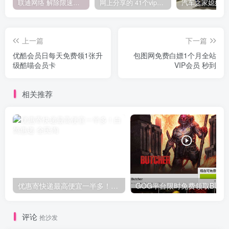
联通网络 解除限速方法参考！畅享、畅玩、老白干等及其它地区自测了
网上分享的 41个vip解析接口 有需要的拿去~ 免费看全网VIP会员视频
上一篇
下一篇
优酷会员日每天免费领1张升
包图网免费白嫖1个月全站
级酷喵会员卡
VIP会员 秒到
相关推荐
优惠寄快递最高便宜一半多！白鸽惠递
G
评论
抢沙发