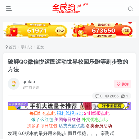
首页
学知识
正文
破解QQ微信悦运圈运动世界校园乐跑等刷步数的
方法
qmtao
关注
8年前更新
0
2065
1
每日红包点此
福利线报点此
24H线报点此
饿了么红包
美团每日红包
外卖优惠点此
拼多多每日红包
话费充值优惠
各类会员活动
发现 6.0版本的最好用来跑步 而且很稳。。。亲测试