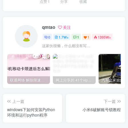
点赞
1
分享
收藏
qmtao
关注
0
1.7W+
1
1
1395W+
这家伙很懒，什么都没有写...
联通网络 解除限速方法参考！畅享、畅玩、老白干等及其它地区自测了
网上分享的 41个vip解析接口 有需要的拿去~ 免费看全网VIP会员视频
上一篇
下一篇
windows下如何安装Python
小米6破解账号锁教程
环境和运行python程序