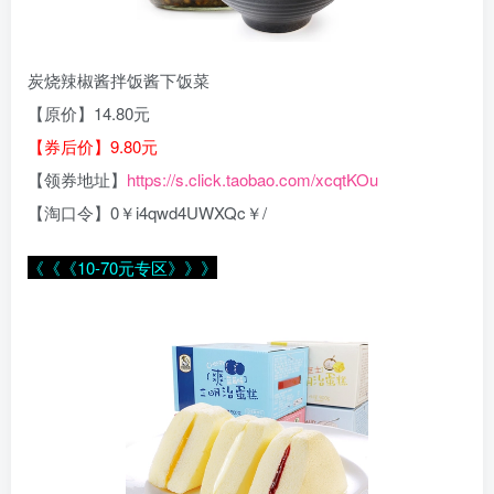
炭烧辣椒酱拌饭酱下饭菜
【原价】14.80元
【券后价】9.80元
【领券地址】
https://s.click.taobao.com/xcqtKOu
【淘口令】0￥i4qwd4UWXQc￥/
《《《10-70元专区》》》