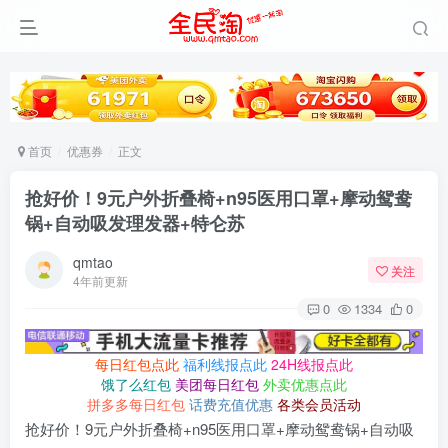
首页
优惠券
正文
抢好价！9元户外折叠椅+n95医用口罩+摩动鸳鸯
锅+自动吸发理发器+特仑苏
qmtao
关注
4年前更新
0
1334
0
每日红包点此
福利线报点此
24H线报点此
饿了么红包
美团每日红包
外卖优惠点此
拼多多每日红包
话费充值优惠
各类会员活动
抢好价！9元户外折叠椅+n95医用口罩+摩动鸳鸯锅+自动吸