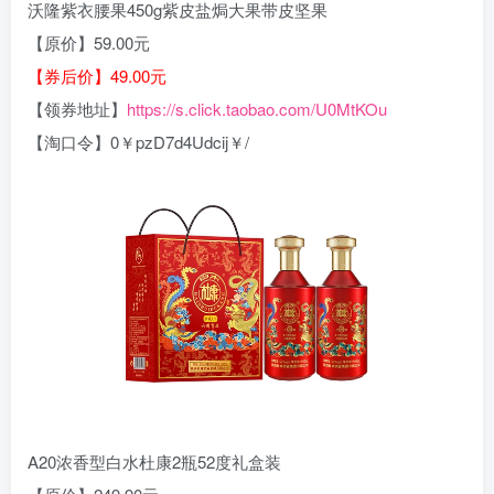
沃隆紫衣腰果450g紫皮盐焗大果带皮坚果
【原价】59.00元
【券后价】49.00元
【领券地址】
https://s.click.taobao.com/U0MtKOu
【淘口令】0￥pzD7d4Udcij￥/
A20浓香型白水杜康2瓶52度礼盒装