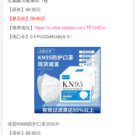
次氯酸消毒液5L*1瓶
【原价】69.90元
【券后价】39.90元
【领券地址】
https://s.click.taobao.com/TE7sKOu
【淘口令】0￥PnQ3d4UdIyS￥/
现货KN95防护口罩共50片
【原价】69.90元