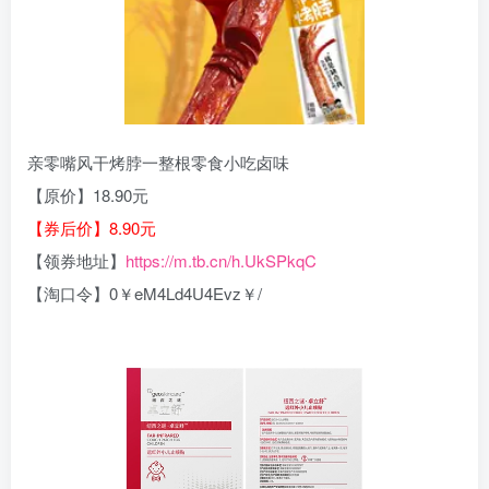
亲零嘴风干烤脖一整根零食小吃卤味
【原价】18.90元
【券后价】8.90元
【领券地址】
https://m.tb.cn/h.UkSPkqC
【淘口令】0￥eM4Ld4U4Evz￥/