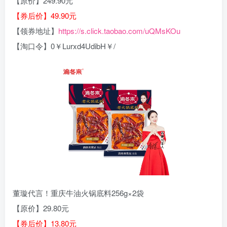
【原价】249.90元
【券后价】49.90元
【领券地址】
https://s.click.taobao.com/uQMsKOu
【淘口令】0￥Lurxd4UdibH￥/
董璇代言！重庆牛油火锅底料256g×2袋
【原价】29.80元
【券后价】13.80元