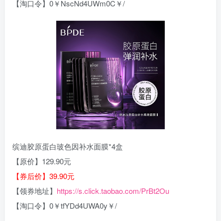
【淘口令】0￥NscNd4UWm0C￥/
缤迪胶原蛋白玻色因补水面膜*4盒
【原价】129.90元
【券后价】39.90元
【领券地址】
https://s.click.taobao.com/PrBt2Ou
【淘口令】0￥tfYDd4UWA0y￥/