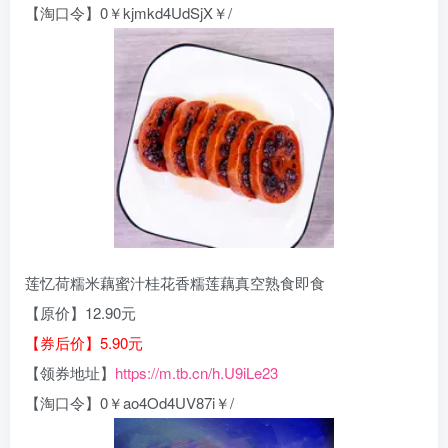
【淘口令】0￥kjmkd4UdSjX￥/
莲忆荷糯米藕蜜汁桂花香糯莲藕真空熟食即食
【原价】12.90元
【券后价】5.90元
【领券地址】
https://m.tb.cn/h.U9iLe23
【淘口令】0￥ao4Od4UV87i￥/