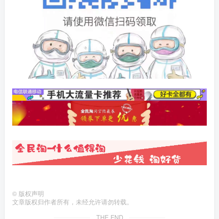
©
版权声明
文章版权归作者所有，未经允许请勿转载。
THE END