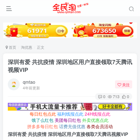
首页
淘优惠
正文
深圳有爱 共抗疫情 深圳地区用户直接领取7天腾讯
视频VIP
qmtao
关注
4年前更新
0
713
0
每日红包点此
福利线报点此
24H线报点此
饿了么红包
美团每日红包
外卖优惠点此
拼多多每日红包
话费充值优惠
各类会员活动
深圳有爱 共抗疫情 深圳地区用户直接领取7天腾讯视频VIP