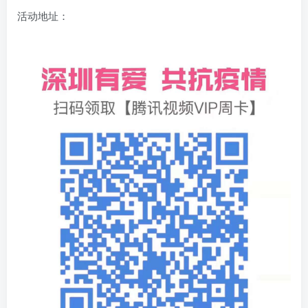
活动地址：