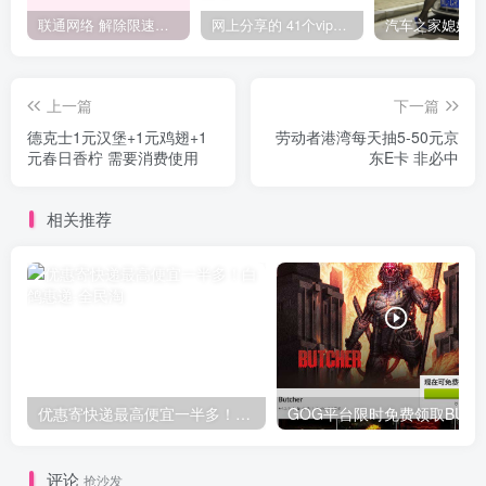
联通网络 解除限速方法参考！畅享、畅玩、老白干等及其它地区自测了
网上分享的 41个vip解析接口 有需要的拿去~ 免费看全网VIP会员视频
上一篇
下一篇
德克士1元汉堡+1元鸡翅+1
劳动者港湾每天抽5-50元京
元春日香柠 需要消费使用
东E卡 非必中
相关推荐
优惠寄快递最高便宜一半多！白鸽惠递
G
评论
抢沙发