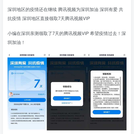
深圳地区的疫情还在继续 腾讯视频为深圳加油 深圳有爱 共
抗疫情 深圳地区直接领取7天腾讯视频VIP
小编在深圳亲测领取了7天的腾讯视频VIP 希望疫情过去！深
圳加油！