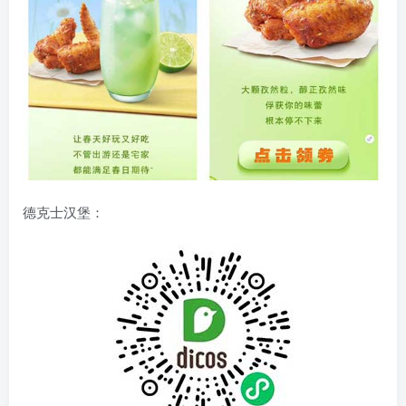
德克士汉堡：