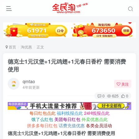
首页
淘优惠
正文
德克士1元汉堡+1元鸡翅+1元春日香柠 需要消费
使用
qmtao
关注
4年前更新
0
625
0
每日红包点此
福利线报点此
24H线报点此
饿了么红包
美团每日红包
外卖优惠点此
拼多多每日红包
话费充值优惠
各类会员活动
德克士1元汉堡+1元鸡翅+1元春日香柠 需要消费使用