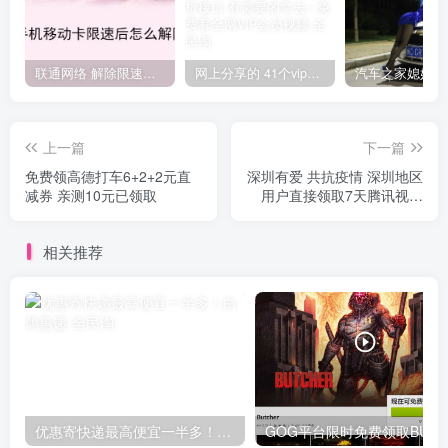
联通网络 解除限速方法参考！畅享、畅玩、老白干等及其它地区自测了
网上分享的 41个vip解析接口 有需要的拿去~ 免费看全网VIP会员视频
上一篇
下一篇
免费领高德打车6+2+2元直
深圳有爱 共抗疫情 深圳地区
减券 亲测10元已领取
用户直接领取7天腾讯视频
VIP
相关推荐
优惠寄快递最高便宜一半多！白鸽惠递
G