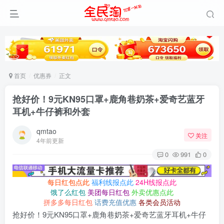
首页
优惠券
正文
抢好价！9元KN95口罩+鹿角巷奶茶+爱奇艺蓝牙
耳机+牛仔裤和外套
qmtao
关注
4年前更新
0
991
0
每日红包点此
福利线报点此
24H线报点此
饿了么红包
美团每日红包
外卖优惠点此
拼多多每日红包
话费充值优惠
各类会员活动
抢好价！9元KN95口罩+鹿角巷奶茶+爱奇艺蓝牙耳机+牛仔