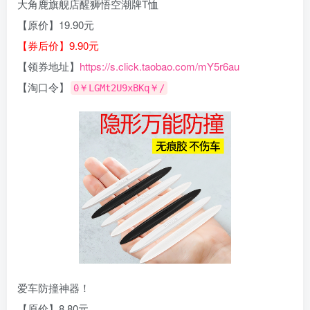
大角鹿旗舰店醒狮悟空潮牌T恤
【原价】19.90元
【券后价】9.90元
【领券地址】
https://s.click.taobao.com/mY5r6au
【淘口令】
0￥LGMt2U9xBKq￥/
爱车防撞神器！
【原价】8.80元