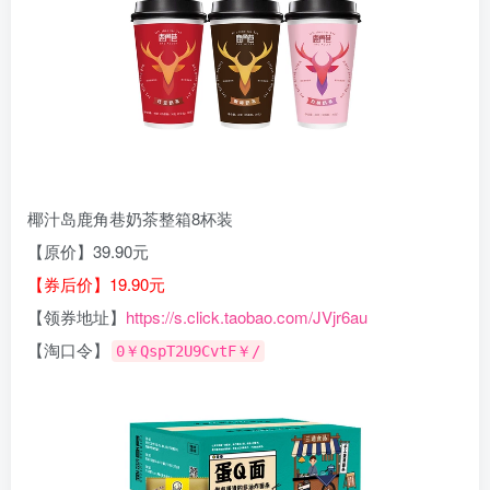
椰汁岛鹿角巷奶茶整箱8杯装
【原价】39.90元
【券后价】19.90元
【领券地址】
https://s.click.taobao.com/JVjr6au
【淘口令】
0￥QspT2U9CvtF￥/