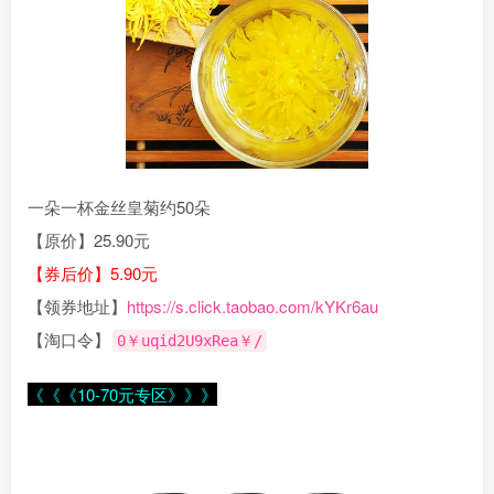
一朵一杯金丝皇菊约50朵
【原价】25.90元
【券后价】5.90元
【领券地址】
https://s.click.taobao.com/kYKr6au
【淘口令】
0￥uqid2U9xRea￥/
《《《10-70元专区》》》