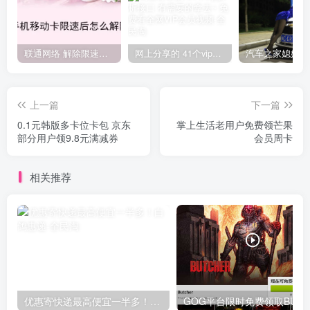
联通网络 解除限速方法参考！畅享、畅玩、老白干等及其它地区自测了
网上分享的 41个vip解析接口 有需要的拿去~ 免费看全网VIP会员视频
上一篇
下一篇
0.1元韩版多卡位卡包 京东
掌上生活老用户免费领芒果
部分用户领9.8元满减券
会员周卡
相关推荐
优惠寄快递最高便宜一半多！白鸽惠递
G