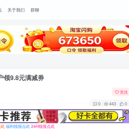
玩
关于我们
群聊
户领9.8元满减券
关注
0
443
0
点此
福利线报点此
24H线报点此