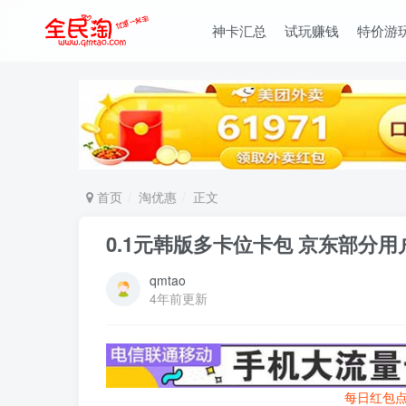
神卡汇总
试玩赚钱
特价游
首页
淘优惠
正文
0.1元韩版多卡位卡包 京东部分用
qmtao
4年前更新
每日红包