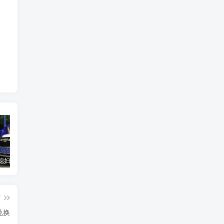
汽车之家媳妇当车模，四年大汇总，500多张媳妇图
优惠寄快递最高便宜一半多！白鸽惠递
GOG平台限时免费领取BUTCHER（屠夫）
篇
兑换