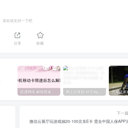
喜欢就支持一下吧
分享
收藏
联通网络 解除限速方法参考！畅享、畅玩、老白干等及其它地区自测了
网上分享的 41个vip解析接口 有需要的拿去~ 免费看全网VIP会员视频
下一
微信云展厅玩游戏抽20-100京东E卡 需去中国人保APP