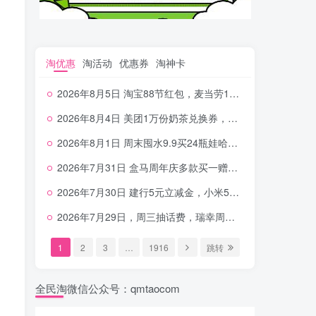
淘优惠
淘活动
优惠券
淘神卡
2026年8月5日 淘宝88节红包，麦当劳150万份柠檬水，三万份瑞幸免单，霸王9万份0.01券等
2026年8月4日 美团1万份奶茶兑换券，农行5E卡，中行支付超给利，美团领18个冰激凌，小米每天领2-6元等等
2026年8月1日 周末囤水9.9买24瓶娃哈哈，建行100元京东券，移动5元话费，麦当劳甜筒，交行立减金等
2026年7月31日 盒马周年庆多款买一赠一，饿了么拆红包，建行30立减金，农行领10元刷卡金等
2026年7月30日 建行5元立减金，小米5元，抢2500份爷爷不泡茶，闪购20-20，3元吃瑞幸咖啡等
2026年7月29日，周三抽话费，瑞幸周三免单，4.9元瑞幸咖啡，蜜雪兑换券，工行5元立减金等
1
2
3
…
1916
跳转
全民淘微信公众号：qmtaocom