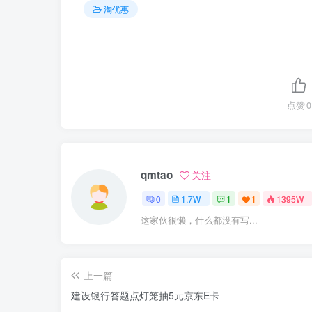
淘优惠
点赞
0
qmtao
关注
0
1.7W+
1
1
1395W+
这家伙很懒，什么都没有写...
上一篇
建设银行答题点灯笼抽5元京东E卡