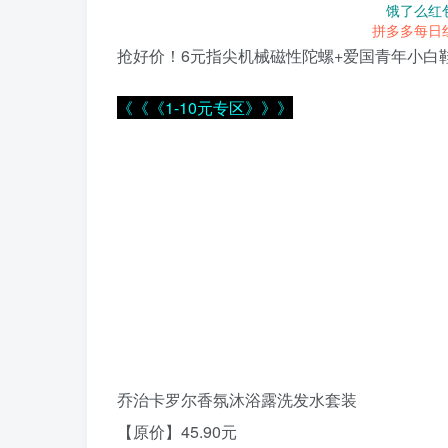
饿了么红
拼多多每日
抢好价！6元指尖机械磁性陀螺+爱国青年小白
《《《1-10元专区》》》
乔治卡罗尔香氛沐浴露洗发水套装
【原价】45.90元