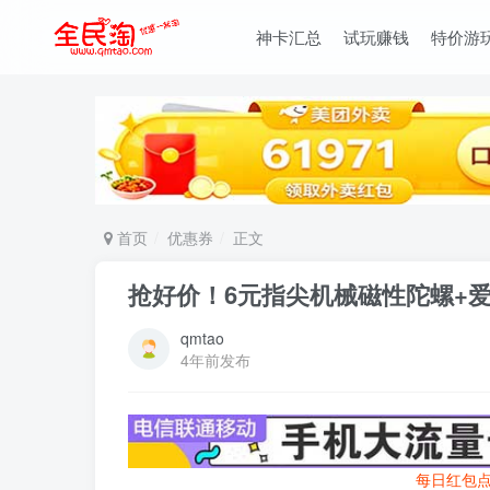
神卡汇总
试玩赚钱
特价游
首页
优惠券
正文
抢好价！6元指尖机械磁性陀螺+
qmtao
4年前发布
每日红包