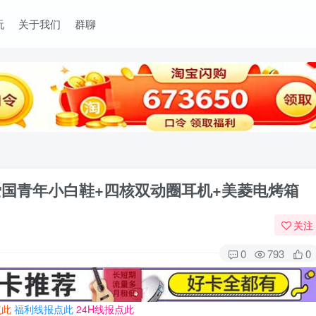
玩
关于我们
群聊
爱国青年小白鞋+四核双动圈耳机+美菱电烤箱
关注
0
793
0
点此
福利线报点此
24H线报点此