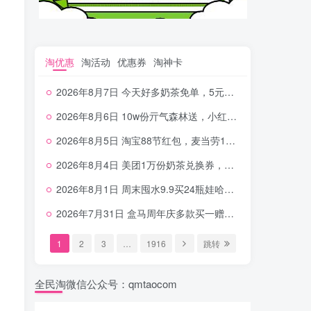
淘优惠
淘活动
优惠券
淘神卡
2026年8月7日 今天好多奶茶免单，5元农行省钱卡，京东抢0.01沪上，邮储5.88元等
2026年8月6日 10w份亓气森林送，小红书12元无门槛，中行电费30-10，0元柠檬水+0撸汉堡等
2026年8月5日 淘宝88节红包，麦当劳150万份柠檬水，三万份瑞幸免单，霸王9万份0.01券等
2026年8月4日 美团1万份奶茶兑换券，农行5E卡，中行支付超给利，美团领18个冰激凌，小米每天领2-6元等等
2026年8月1日 周末囤水9.9买24瓶娃哈哈，建行100元京东券，移动5元话费，麦当劳甜筒，交行立减金等
2026年7月31日 盒马周年庆多款买一赠一，饿了么拆红包，建行30立减金，农行领10元刷卡金等
1
2
3
…
1916
跳转
全民淘微信公众号：qmtaocom