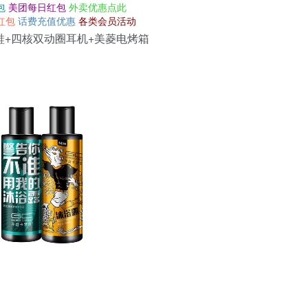
包
美团每日红包
外卖优惠点此
红包
话费充值优惠
各类会员活动
鞋+四核双动圈耳机+美菱电烤箱