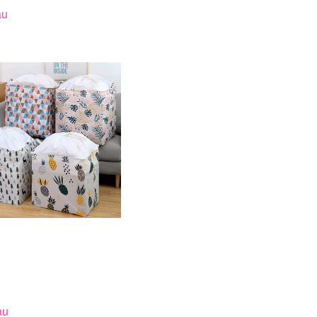
au
au