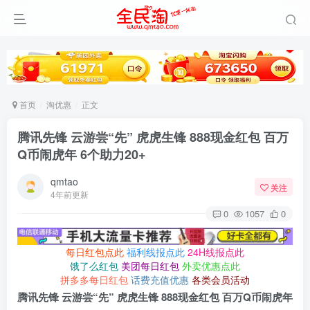
首页
淘优惠
正文
腾讯先锋 云游尝“先” 虎虎生锋 888现金红包 百万
Q币闹虎年 6个助力20+
qmtao
关注
4年前更新
0
1057
0
每日红包点此
福利线报点此
24H线报点此
饿了么红包
美团每日红包
外卖优惠点此
拼多多每日红包
话费充值优惠
各类会员活动
腾讯先锋 云游尝“先” 虎虎生锋 888现金红包 百万Q币闹虎年