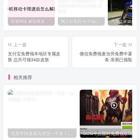
联通网络 解除限速方法参考！畅享、畅玩、老白干等及其它地区自测了
网上分享的 41个vip解析接口 有需要的拿去~ 免费看全网VIP会员视频
上一篇
下一篇
支付宝免费领本地区专属皮
微信免费领麦当劳免费中薯
肤 总共可领34款皮肤
条 亲测已领取
相关推荐
优惠寄快递最高便宜一半多！白鸽惠递
G