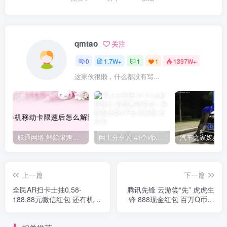
qmtao
关注
0
1.7W+
1
1
1397W+
这家伙很懒，什么都没有写...
联通网络 解除限速方法参考！畅享、畅玩、老白干等及其它地区自测了
网上分享的 41个vip解析接口 有需要的拿去~ 免费看全网VIP会员视频
上一篇
下一篇
全民AR扫卡士抽0.58-
腾讯先锋 云游尝“先” 虎虎生
188.88元微信红包 还有机票
锋 888现金红包 百万Q币闹
和全家福
虎年 6个助力20+