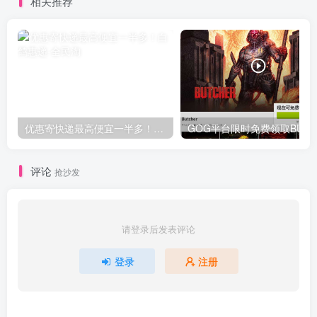
相关推荐
优惠寄快递最高便宜一半多！白鸽惠递
G
评论
抢沙发
请登录后发表评论
登录
注册