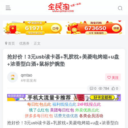
首页
优惠券
正文
抢好价！3元usb读卡器+乳胶枕+美菱电烤箱+u盘
+浓香型白酒+鼠标护腕垫
qmtao
关注
4年前发布
0
784
0
每日红包点此
福利线报点此
24H线报点此
饿了么红包
美团每日红包
外卖优惠点此
拼多多每日红包
话费充值优惠
各类会员活动
抢好价！3元usb读卡器+乳胶枕+美菱电烤箱+u盘+浓香型白