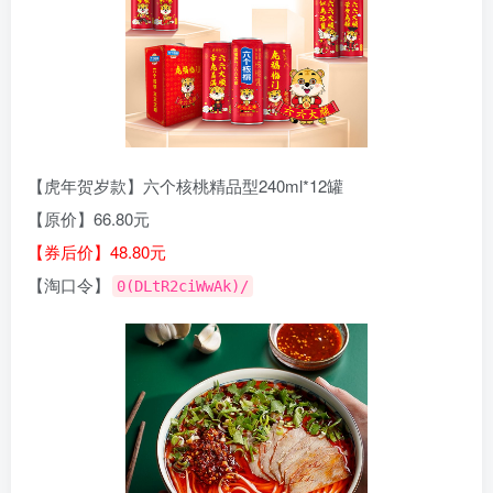
【虎年贺岁款】六个核桃精品型240ml*12罐
【原价】66.80元
【券后价】48.80元
【淘口令】
0(DLtR2ciWwAk)/