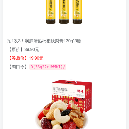
拍1发3！润肺清热枇杷秋梨膏130g*3瓶
【原价】39.90元
【券后价】19.90元
【淘口令】
0(36q22ciWMhI)/