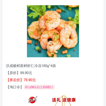
沃成极鲜新鲜虾仁冷冻180g*4袋
【原价】99.90元
【券后价】79.90元
【淘口令】
0(u9Ks2ci3h0B)/