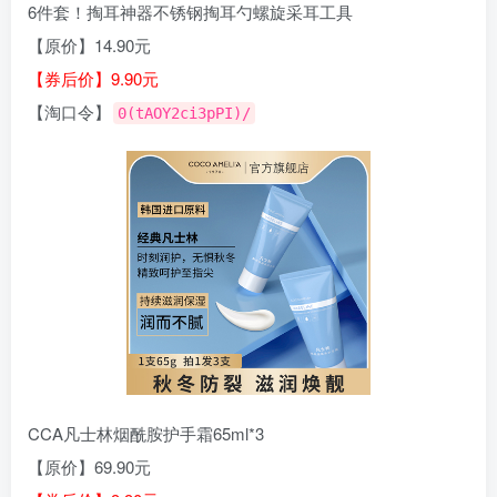
6件套！掏耳神器不锈钢掏耳勺螺旋采耳工具
【原价】14.90元
【券后价】9.90元
【淘口令】
0(tAOY2ci3pPI)/
CCA凡士林烟酰胺护手霜65ml*3
【原价】69.90元