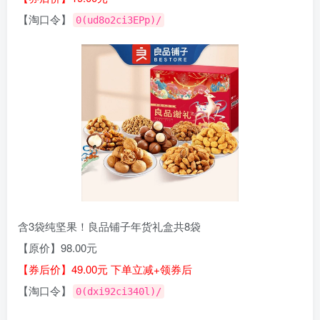
【淘口令】
0(ud8o2ci3EPp)/
含3袋纯坚果！良品铺子年货礼盒共8袋
【原价】98.00元
【券后价】49.00元 下单立减+领券后
【淘口令】
0(dxi92ci340l)/