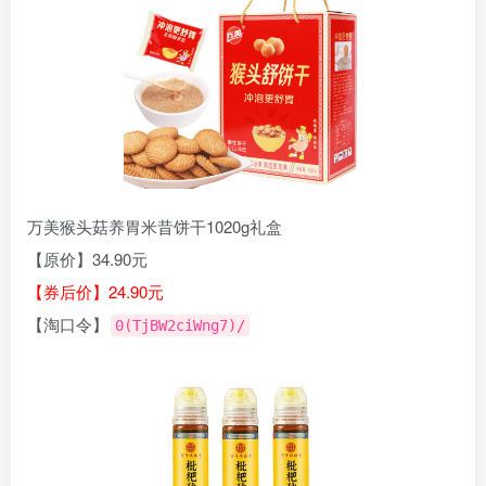
万美猴头菇养胃米昔饼干1020g礼盒
【原价】34.90元
【券后价】24.90元
【淘口令】
0(TjBW2ciWng7)/