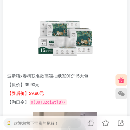
波斯猫x春树联名款高端抽纸320张*15大包
【原价】39.90元
【券后价】29.90元
【淘口令】
0(BUTu2ciWtlB)/
0
欢迎您留下宝贵的见解！