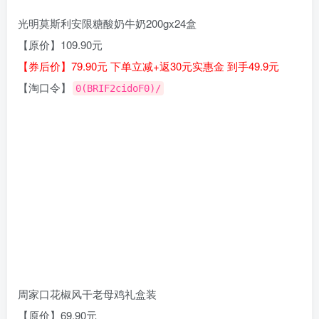
光明莫斯利安限糖酸奶牛奶200gx24盒
【原价】109.90元
【券后价】79.90元 下单立减+返30元实惠金 到手49.9元
【淘口令】
0(BRIF2cidoF0)/
周家口花椒风干老母鸡礼盒装
【原价】69.90元