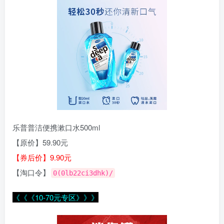
乐普普洁便携漱口水500ml
【原价】59.90元
【券后价】9.90元
【淘口令】
0(0lb22ci3dhk)/
《《《10-70元专区》》》