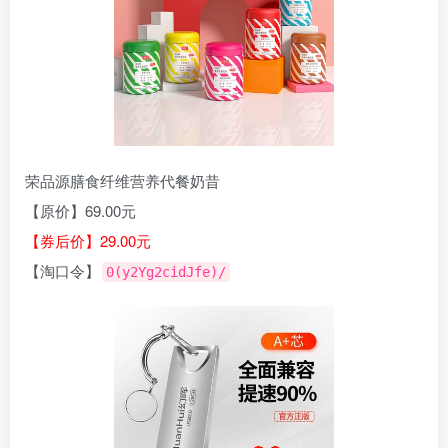
荣品源膳食纤维营养代餐奶昔
【原价】69.00元
【券后价】29.00元
【淘口令】
0(y2Yg2cidJfe)/