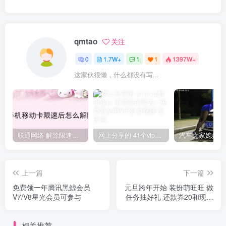
qmtao
关注
0
1.7W+
1
1
1397W+
这家伙很懒，什么都没有写...
联通网络 解除限速方法参考！畅享、畅玩、老白干等及其它地区自测了
网上分享的 41个vip解析接口 有需要的拿去~ 免费看全网VIP会员视频
上一篇
下一篇
免费领一年腾讯黑鲸会员
元旦跨年开始 装扮萌旺旺 做
V7/V8星光会员可参与
任务抽好礼 还款券20和现金
红包等 亲测1.88元
相关推荐