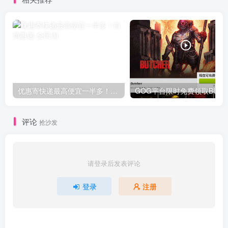
优惠寄快递最高便宜一半多！白鸽惠递
G
评论
抢沙发
请登录后发表评论
登录
注册