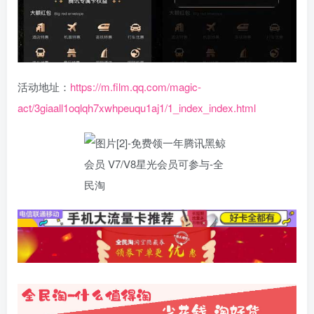
活动地址：
https://m.film.qq.com/magic-
act/3giaall1oqlqh7xwhpeuqu1aj1/1_index_index.html