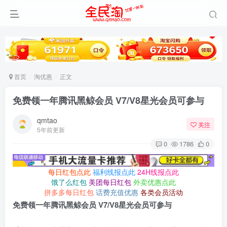
首页
淘优惠
正文
免费领一年腾讯黑鲸会员 V7/V8星光会员可参与
qmtao
关注
5年前更新
0
1786
0
每日红包点此
福利线报点此
24H线报点此
饿了么红包
美团每日红包
外卖优惠点此
拼多多每日红包
话费充值优惠
各类会员活动
免费领一年腾讯黑鲸会员 V7/V8星光会员可参与