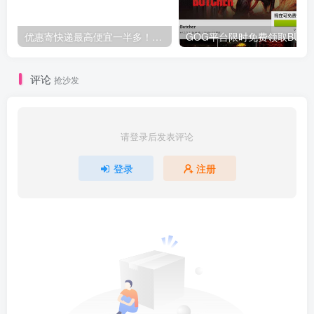
优惠寄快递最高便宜一半多！白鸽惠递
G
评论
抢沙发
请登录后发表评论
登录
注册