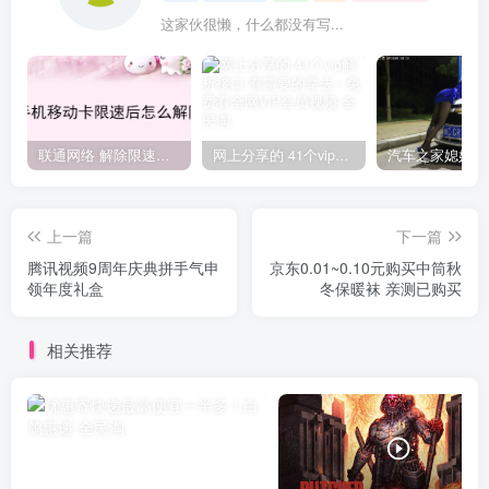
这家伙很懒，什么都没有写...
联通网络 解除限速方法参考！畅享、畅玩、老白干等及其它地区自测了
网上分享的 41个vip解析接口 有需要的拿去~ 免费看全网VIP会员视频
上一篇
下一篇
腾讯视频9周年庆典拼手气申
京东0.01~0.10元购买中筒秋
领年度礼盒
冬保暖袜 亲测已购买
相关推荐